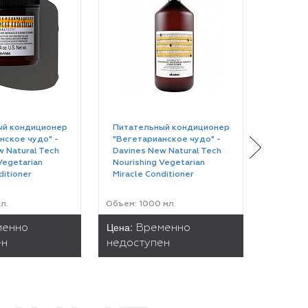
ый кондиционер
Питательный кондиционер
Интенс
нское чудо" -
"Вегетарианское чудо" -
«вегета
 Natural Tech
Davines New Natural Tech
Davines
Vegetarian
Nourishing Vegetarian
Nourish
ditioner
Miracle Conditioner
Miracle
л.
Объем: 1000 мл.
Объем: 6
Цена:
Цена:
менно
Временно
В
ен
недоступен
недост