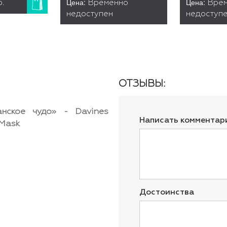
Цена:
Цена:
б.
Временно
Вре
недоступен
недоступ
ОТЗЫВЫ:
анское чудо» - Davines
Написать комментар
 Mask
Достоинства