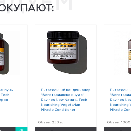
НДУЕМ
ПОКУПАЮТ:
ампунь -
Питательный кондиционер
Питательн
 Tech
"Вегетарианское чудо" -
"Вегетариа
mpoo
Davines New Natural Tech
Davines New
Nourishing Vegetarian
Nourishing 
Miracle Conditioner
Miracle Con
Объем: 250 мл.
Объем: 1000 