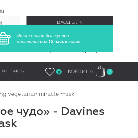
ru
ВХОД В ЛК
4
55
Этот товар был куплен
РЕГИСТРАЦИЯ
последний раз
13 часов
назад
Заказы обрабатываются круглосуточно
0
КОРЗИНА
КОНТАКТЫ
0
ing vegetarian miracle mask
е чудо» - Davines
Mask