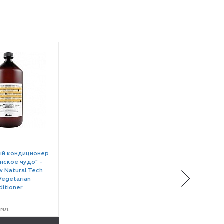
ый кондиционер
нское чудо" -
 Natural Tech
Vegetarian
ditioner
мл.