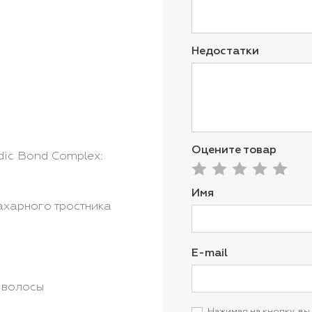
Недостатки
Оцените товар
dic Bond Complex:
Имя
ахарного тростника
E-mail
м волосы
Нажимая на кнопку, вы