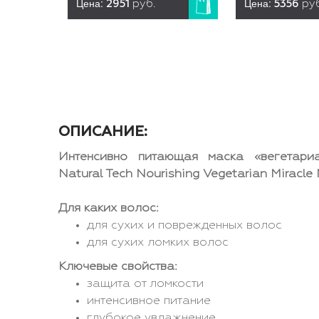
Цена:
Цена:
2951
руб.
5356
ру
ОПИСАНИЕ:
Интенсивно питающая маска «вегетари
Natural Tech Nourishing Vegetarian Miracle
Для каких волос:
для сухих и поврежденных волос
для сухих ломких волос
Ключевые свойства:
защита от ломкости
интенсивное питание
глубокое увлажнение