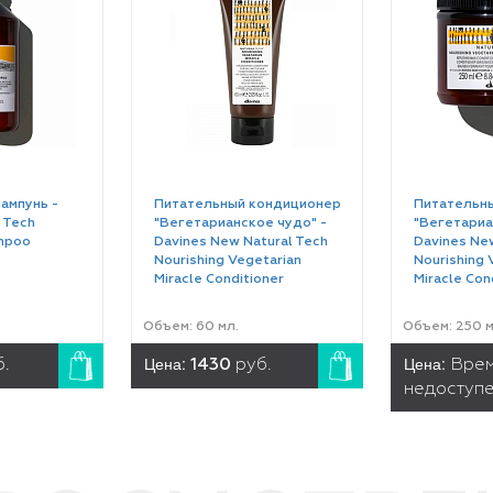
ампунь -
Питательный кондиционер
Питательн
 Tech
"Вегетарианское чудо" -
"Вегетариа
mpoo
Davines New Natural Tech
Davines New
Nourishing Vegetarian
Nourishing 
Miracle Conditioner
Miracle Con
Объем: 60 мл.
Объем: 250 м
Цена:
Цена:
б.
1430
руб.
Вре
недоступ