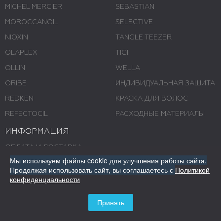
MICHEL MERCIER
SEBASTIAN
MOROCCANOIL
SELECTIVE
NIOXIN
TANGLE TEEZER
OLAPLEX
TIGI
OLLIN
WELLA
ORIBE
ИНДИВИДУАЛЬНАЯ ЗАЩИТА
REDKEN
КРАСКА ДЛЯ ВОЛОС
REFECTOCIL
РАСХОДНЫЕ МАТЕРИАЛЫ
ИНФОРМАЦИЯ
ОПЛАТА И ДОСТАВКА
Мы используем файлы cookie для улучшения работы сайта.
О НАС
Продолжая использовать сайт,
вы соглашаетесь с
Политикой
конфиденциальности
СТАТЬИ
КОНТАКТЫ
Принять
МАГАЗИНЫ