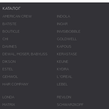
КАТАЛОГ
AMERICAN CREW
INDOLA
BATISTE
INOAR
BOUTICLE
INVISIBOBBLE
CHI
GOLDWELL
DAVINES
KAPOUS
DEWAL, MOSER, BABYLISS
KERASTASE
DIKSON
KEUNE
ESTEL
KYDRA
GEHWOL
L 'ОREAL
HAIR COMPANY
LEBEL
LONDA
REVLON
MATRIX
SCHWARZKOPF