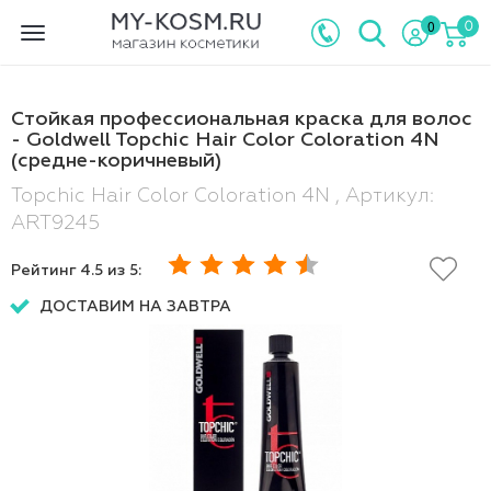
0
0
Toggle
navigation
Стойкая профессиональная краска для волос
- Goldwell Topchic Hair Color Coloration 4N
(средне-коричневый)
Topchic Hair Color Coloration 4N , Артикул:
ART9245
Рейтинг
4.5
из 5:
ДОСТАВИМ НА ЗАВТРА