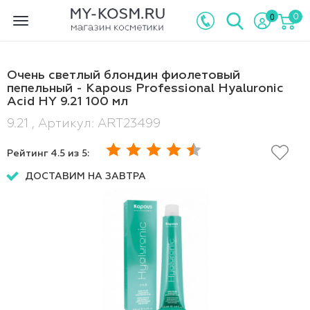
0
0
Toggle
navigation
Очень светлый блондин фиолетовый
пепельный - Kapous Professional Hyaluronic
Acid HY 9.21 100 мл
9.21 , Артикул: ART23499
Рейтинг
4.5
из 5:
ДОСТАВИМ НА ЗАВТРА