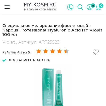
0
0
Toggle
navigation
Специальное мелирование фиолетовый -
Kapous Professional Hyaluronic Acid HY Violet
100 мл
Violet , Артикул: ART23523
Рейтинг
4.5
из 5:
ДОСТАВИМ НА ЗАВТРА