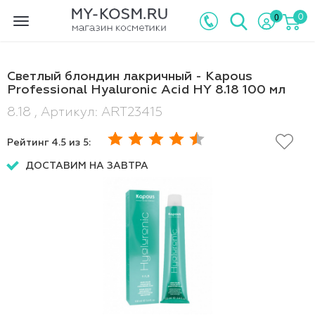
0
0
Toggle
navigation
Светлый блондин лакричный - Kapous
Professional Hyaluronic Acid HY 8.18 100 мл
8.18 , Артикул: ART23415
Рейтинг
4.5
из 5:
ДОСТАВИМ НА ЗАВТРА