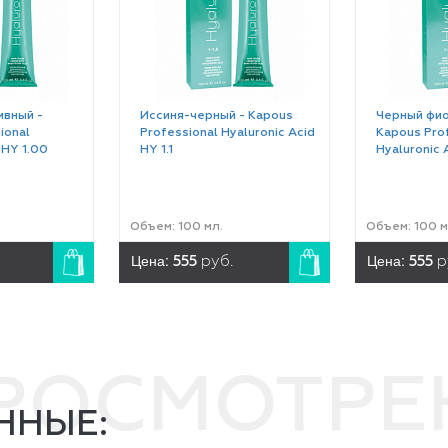
ивный -
Иссиня-черный - Kapous
Черный фио
ional
Professional Hyaluronic Acid
Kapous Pro
 HY 1.00
HY 1.1
Hyaluronic 
Объем: 100 мл.
Объем: 100 м
Цена:
Цена:
555
руб.
555
р
ПРОСМОТР
ННЫЕ: