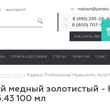
mykosm@yandex.
Вс - выходной
8 (495) 255-28-4
8 (800) 707-92-
ЗАКАЗАТЬ ЗВОНОК
ДКИ
ОПЛАТА И ДОСТАВКА
СТАТЬИ
ГАРАНТИЯ
О НАС
ronic Acid
Kapous Professional Hyaluronic Acid 
 медный золотистый - K
5.43 100 мл