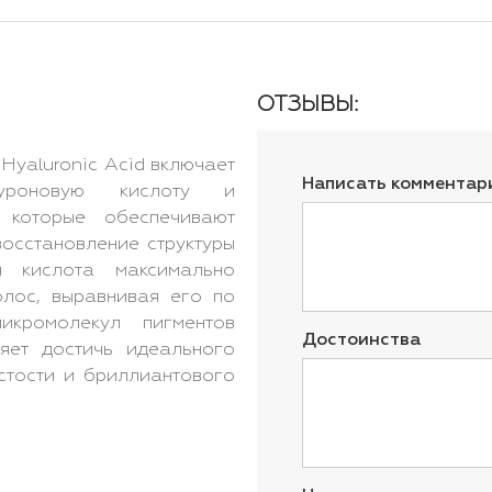
ОТЗЫВЫ:
yaluronic Acid включает
Написать комментар
луроновую кислоту и
 которые обеспечивают
осстановление структуры
я кислота максимально
олос, выравнивая его по
икромолекул пигментов
Достоинства
ляет достичь идеального
истости и бриллиантового