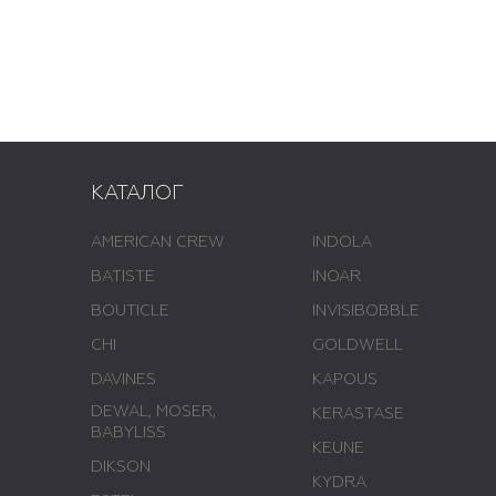
КАТАЛОГ
AMERICAN CREW
INDOLA
BATISTE
INOAR
BOUTICLE
INVISIBOBBLE
CHI
GOLDWELL
DAVINES
KAPOUS
DEWAL, MOSER,
KERASTASE
BABYLISS
KEUNE
DIKSON
KYDRA