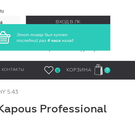
ru
ВХОД В ЛК
4
55
Этот товар был куплен
РЕГИСТРАЦИЯ
последний раз
4 часа
назад
Заказы обрабатываются круглосуточно
0
КОРЗИНА
КОНТАКТЫ
0
HY 5.43
apous Professional