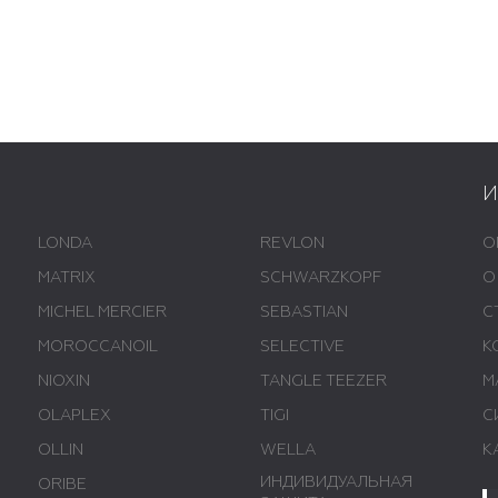
LONDA
REVLON
О
MATRIX
SCHWARZKOPF
О
MICHEL MERCIER
SEBASTIAN
С
MOROCCANOIL
SELECTIVE
К
NIOXIN
TANGLE TEEZER
М
OLAPLEX
TIGI
С
OLLIN
WELLA
К
ИНДИВИДУАЛЬНАЯ
ORIBE