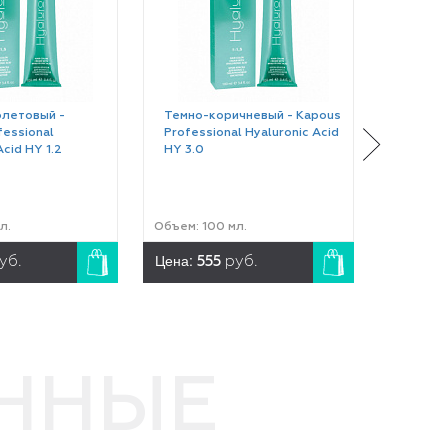
летовый -
Темно-коричневый - Kapous
Темно-
fessional
Professional Hyaluronic Acid
интенси
Acid HY 1.2
HY 3.0
Profess
HY 3.0
л.
Объем: 100 мл.
Объем: 1
Цена:
Цена:
уб.
555
руб.
5
ЕННЫЕ