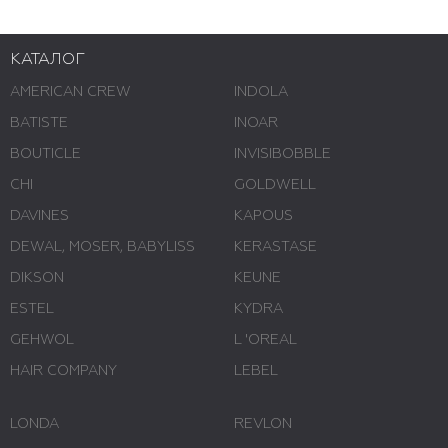
КАТАЛОГ
AMERICAN CREW
INDOLA
BATISTE
INOAR
BOUTICLE
INVISIBOBBLE
CHI
GOLDWELL
DAVINES
KAPOUS
DEWAL, MOSER, BABYLISS
KERASTASE
DIKSON
KEUNE
ESTEL
KYDRA
GEHWOL
L 'ОREAL
HAIR COMPANY
LEBEL
LONDA
REVLON