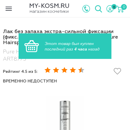
0
0
Toggle
navigation
Лак без запаха экстра-сильной фиксации
(фикс.4) - L'Оreal Professionnel Infinium Pure
Hairspray Extra-Fort Extra-Strong
Этот товар был куплен
последний раз
4 часа
назад
Pure Hairspray Extra-Strong , Артикул:
ART8775
Рейтинг
4.5
из 5:
ВРЕМЕННО НЕДОСТУПЕН