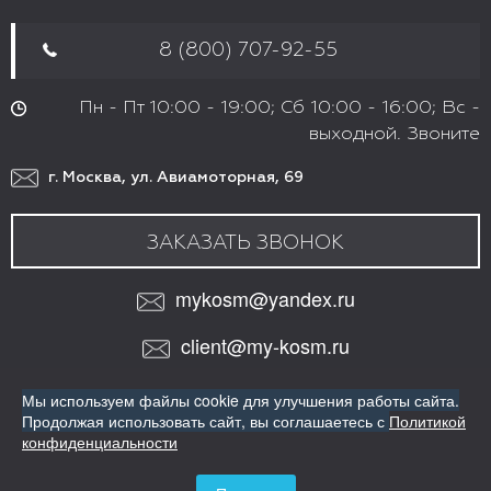
8 (800) 707-92-55
Пн - Пт 10:00 - 19:00; Сб 10:00 - 16:00; Вс -
выходной. Звоните
г. Москва, ул. Авиамоторная, 69
ЗАКАЗАТЬ ЗВОНОК
mykosm@yandex.ru
client@my-kosm.ru
МЫ В СОЦИАЛЬНЫХ СЕТЯХ:
Мы используем файлы cookie для улучшения работы сайта.
VK
Продолжая использовать сайт,
вы соглашаетесь с
Политикой
ИНТЕРНЕТ-МАГАЗИН ПРОФЕССИОНАЛЬНОЙ КОСМЕТИКИ
конфиденциальности
ДЛЯ ВОЛОС
Copyright© Все права защищены