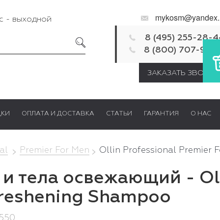
mykosm@yandex.
Вс - выходной
8 (495) 255-28-4
8 (800) 707-92-
ЗАКАЗАТЬ ЗВОНОК
ДКИ
ОПЛАТА И ДОСТАВКА
СТАТЬИ
ГАРАНТИЯ
О НАС
al
Premier For Men
Ollin Professional Premier
и тела освежающий - Oll
freshening Shampoo
0550