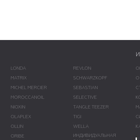
LONDA
REVLON
О
MATRIX
SCHWARZKOPF
О
MICHEL MERCIER
SEBASTIAN
С
MOROCCANOIL
SELECTIVE
К
NIOXIN
TANGLE TEEZER
М
OLAPLEX
TIGI
С
OLLIN
WELLA
К
ИНДИВИДУАЛЬНАЯ
ORIBE