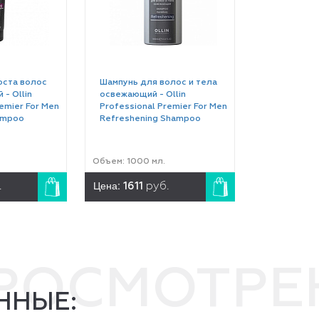
оста волос
Шампунь для волос и тела
- Ollin
освежающий - Ollin
emier For Men
Professional Premier For Men
ampoo
Refreshening Shampoo
Объем: 1000 мл.
Цена:
.
1611
руб.
ПРОСМОТР
ННЫЕ: