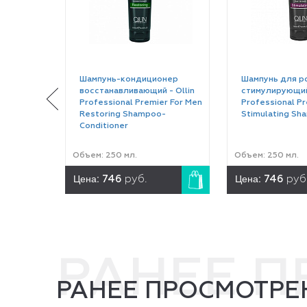
Шампунь-кондиционер
Шампунь для р
восстанавливающий - Ollin
стимулирующий 
Professional Premier For Men
Professional Pr
Restoring Shampoo-
Stimulating Sh
Conditioner
Объем: 250 мл.
Объем: 250 мл.
Цена:
Цена:
746
руб.
746
руб
РАНЕЕ 
РАНЕЕ ПРОСМОТРЕ