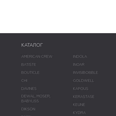
КАТАЛОГ
AMERICAN CREW
INDOLA
BATISTE
INOAR
BOUTICLE
INVISIBOBBLE
CHI
GOLDWELL
DAVINES
KAPOUS
DEWAL, MOSER,
KERASTASE
BABYLISS
KEUNE
DIKSON
KYDRA