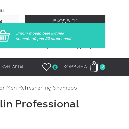
ru
ВХОД В ЛК
4
55
Этот товар был куплен
РЕГИСТРАЦИЯ
последний раз
22 часа
назад
Заказы обрабатываются круглосуточно
0
КОРЗИНА
КОНТАКТЫ
0
 For Men Refreshening Shampoo
in Professional