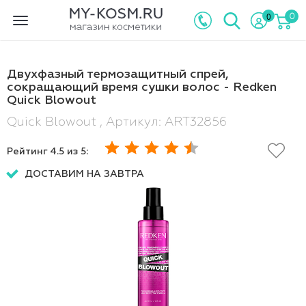
0
0
Toggle
navigation
Двухфазный термозащитный спрей,
сокращающий время сушки волос - Redken
Quick Blowout
Quick Blowout , Артикул: ART32856
Рейтинг
4.5
из 5:
ДОСТАВИМ НА ЗАВТРА