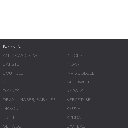
КАТАЛОГ
AMERICAN CREW
INDOLA
BATISTE
INOAR
BOUTICLE
INVISIBOBBLE
CHI
GOLDWELL
DAVINES
KAPOUS
DEWAL, MOSER, BABYLISS
KERASTASE
DIKSON
KEUNE
ESTEL
KYDRA
GEHWOL
L 'ОREAL