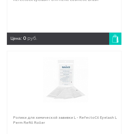
RefectoCil Eyelash Perm Refill Cosmetic Brush
Цена:
0
руб.
Ролики для химической завивки L - RefectoCil Eyelash L
Perm Refill Roller