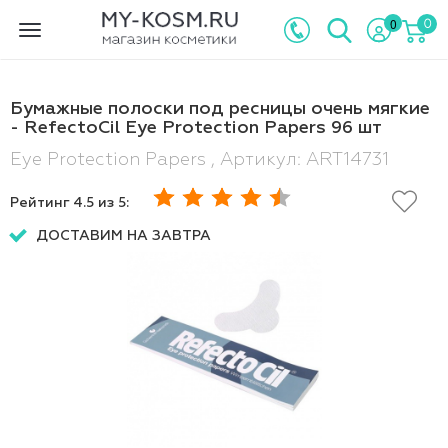
0
0
Toggle
navigation
Бумажные полоски под ресницы очень мягкие
- RefectoCil Eye Protection Papers 96 шт
Eye Protection Papers , Артикул: ART14731
Рейтинг
4.5
из 5:
ДОСТАВИМ НА ЗАВТРА