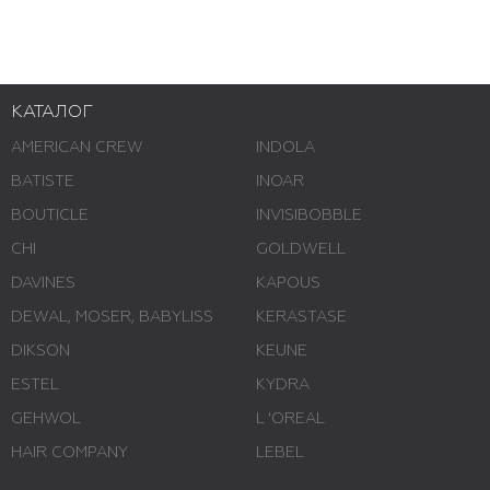
КАТАЛОГ
AMERICAN CREW
INDOLA
BATISTE
INOAR
BOUTICLE
INVISIBOBBLE
CHI
GOLDWELL
DAVINES
KAPOUS
DEWAL, MOSER, BABYLISS
KERASTASE
DIKSON
KEUNE
ESTEL
KYDRA
GEHWOL
L 'ОREAL
HAIR COMPANY
LEBEL