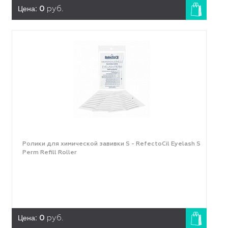
Цена:
0
руб.
Ролики для химической завивки S - RefectoCil Eyelash S
Perm Refill Roller
Цена:
0
руб.