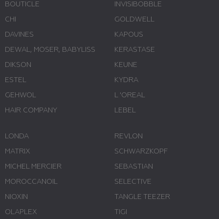
BOUTICLE
INVISIBOBBLE
CHI
GOLDWELL
DAVINES
KAPOUS
DEWAL, MOSER, BABYLISS
KERASTASE
DIKSON
KEUNE
ESTEL
KYDRA
GEHWOL
L 'ОREAL
HAIR COMPANY
LEBEL
LONDA
REVLON
MATRIX
SCHWARZKOPF
MICHEL MERCIER
SEBASTIAN
MOROCCANOIL
SELECTIVE
NIOXIN
TANGLE TEEZER
OLAPLEX
TIGI