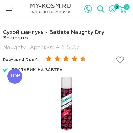
0
0
Toggle
navigation
Сухой шампунь - Batiste Naughty Dry
Shampoo
Naughty , Артикул: ART8557
Рейтинг
4.5
из 5:
ДОСТАВИМ НА ЗАВТРА
TOP