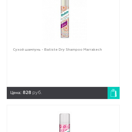
Сухой шампунь - Batiste Dry Shampoo Marrakech
Цена:
828
руб.