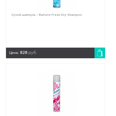
Сухой шампунь - Batiste Fresh Dry Shampoo
Цена:
828
руб.