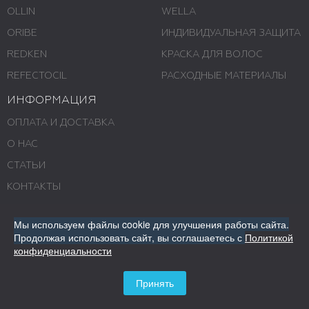
OLLIN
WELLA
ORIBE
ИНДИВИДУАЛЬНАЯ ЗАЩИТА
REDKEN
КРАСКА ДЛЯ ВОЛОС
REFECTOCIL
РАСХОДНЫЕ МАТЕРИАЛЫ
ИНФОРМАЦИЯ
ОПЛАТА И ДОСТАВКА
О НАС
СТАТЬИ
КОНТАКТЫ
МАГАЗИНЫ
Мы используем файлы cookie для улучшения работы сайта.
СИСТЕМА СКИДОК
Продолжая использовать сайт,
вы соглашаетесь с
Политикой
конфиденциальности
КАРТА САЙТА
Принять