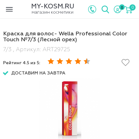
0
0
Toggle
navigation
Краска для волос- Wella Professional Color
Touch №7/3 (Лесной орех)
7/3 , Артикул: ART29725
Рейтинг
4.5
из 5:
ДОСТАВИМ НА ЗАВТРА