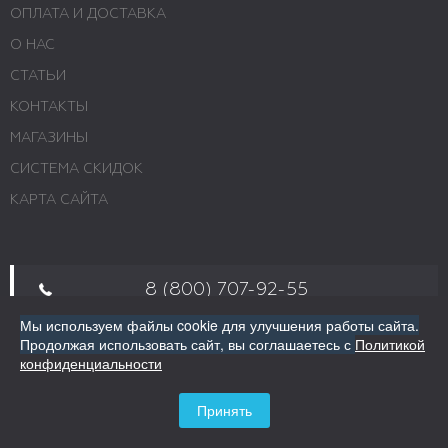
ОПЛАТА И ДОСТАВКА
О НАС
СТАТЬИ
КОНТАКТЫ
МАГАЗИНЫ
СИСТЕМА СКИДОК
КАРТА САЙТА
8 (800) 707-92-55
Мы используем файлы cookie для улучшения работы сайта.
Продолжая использовать сайт,
Пн - Пт 10:00 - 19:00; Сб 10:00 - 16:00; Вс -
вы соглашаетесь с
Политикой
конфиденциальности
выходной. Звоните
г. Москва, ул. Авиамоторная, 69
Принять