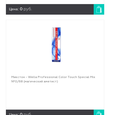
Цена:
0
руб.
Микстон - Wella Professional Color Touch Special Mix
№0/68 (магический аметист)
Цена:
0
руб.