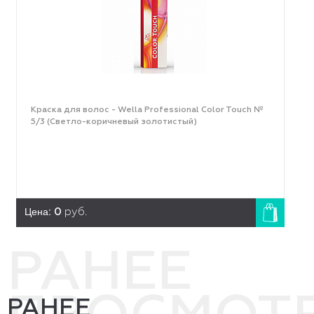
Краска для волос - Wella Professional Color Touch №
5/3 (Светло-коричневый золотистый)
Цена:
0
руб.
РАНЕЕ
РАНЕЕ