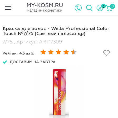
0
0
Toggle
navigation
Краска для волос - Wella Professional Color
Touch №7/75 (Светлый палисандр)
7/75 , Артикул: ART17309
Рейтинг
4.5
из 5:
ДОСТАВИМ НА ЗАВТРА