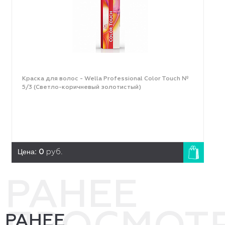
Краска для волос - Wella Professional Color Touch №
5/3 (Светло-коричневый золотистый)
Цена:
0
руб.
РАНЕЕ
РАНЕЕ