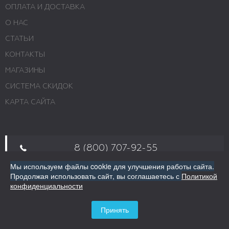
ОПЛАТА И ДОСТАВКА
О НАС
СТАТЬИ
КОНТАКТЫ
МАГАЗИНЫ
СИСТЕМА СКИДОК
КАРТА САЙТА
8 (800) 707-92-55
Мы используем файлы cookie для улучшения работы сайта.
Продолжая использовать сайт,
Пн - Пт 10:00 - 19:00; Сб 10:00 - 16:00; Вс -
вы соглашаетесь с
Политикой
конфиденциальности
выходной. Звоните
г. Москва, ул. Авиамоторная, 69
Принять