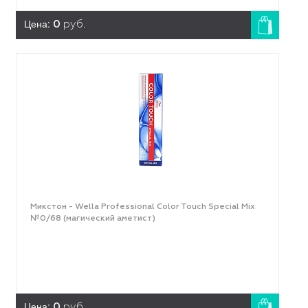
Цена:
0
руб.
Микстон - Wella Professional Color Touch Special Mix
№0/68 (магический аметист)
Цена:
0
руб.