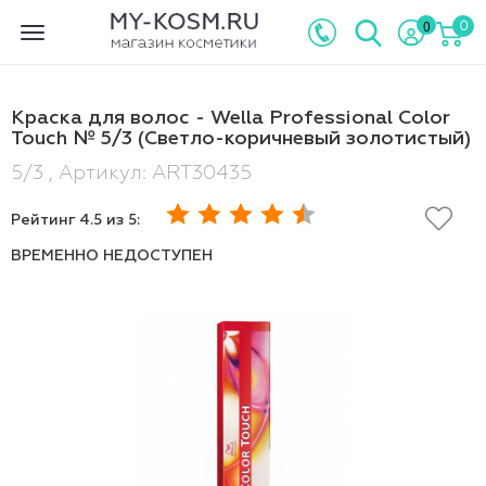
0
0
Toggle
navigation
Краска для волос - Wella Professional Color
Touch № 5/3 (Светло-коричневый золотистый)
5/3 , Артикул: ART30435
Рейтинг
4.5
из 5:
ВРЕМЕННО НЕДОСТУПЕН