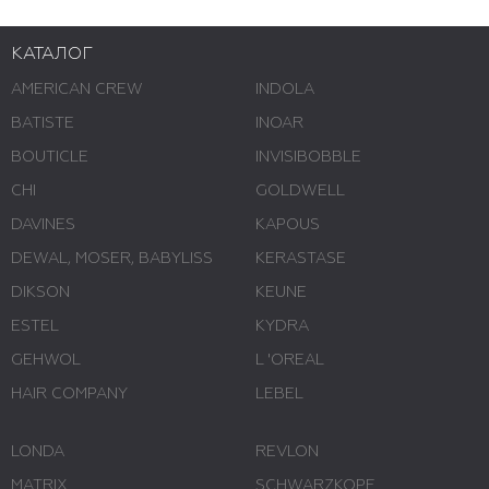
КАТАЛОГ
AMERICAN CREW
INDOLA
BATISTE
INOAR
BOUTICLE
INVISIBOBBLE
CHI
GOLDWELL
DAVINES
KAPOUS
DEWAL, MOSER, BABYLISS
KERASTASE
DIKSON
KEUNE
ESTEL
KYDRA
GEHWOL
L 'ОREAL
HAIR COMPANY
LEBEL
LONDA
REVLON
MATRIX
SCHWARZKOPF