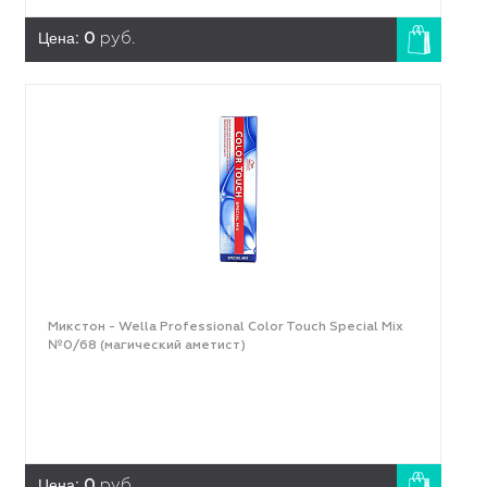
Цена:
0
руб.
Микстон - Wella Professional Color Touch Special Mix
№0/68 (магический аметист)
Цена:
0
руб.