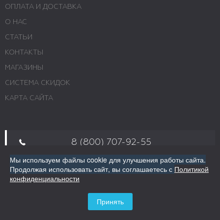
ОПЛАТА И ДОСТАВКА
О НАС
СТАТЬИ
КОНТАКТЫ
МАГАЗИНЫ
СИСТЕМА СКИДОК
КАРТА САЙТА
8 (800) 707-92-55
Мы используем файлы cookie для улучшения работы сайта.
Продолжая использовать сайт,
Пн - Пт 10:00 - 19:00; Сб 10:00 - 16:00; Вс -
вы соглашаетесь с
Политикой
конфиденциальности
выходной. Звоните
г. Москва, ул. Авиамоторная, 69
Принять