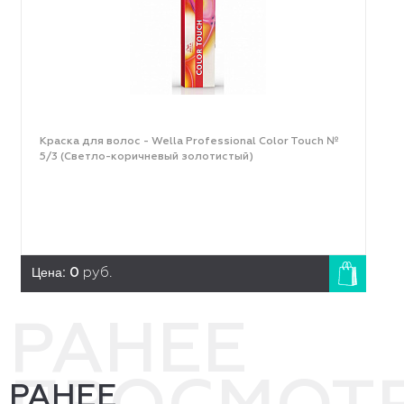
Краска для волос - Wella Professional Color Touch №
5/3 (Светло-коричневый золотистый)
Цена:
0
руб.
РАНЕЕ
РАНЕЕ