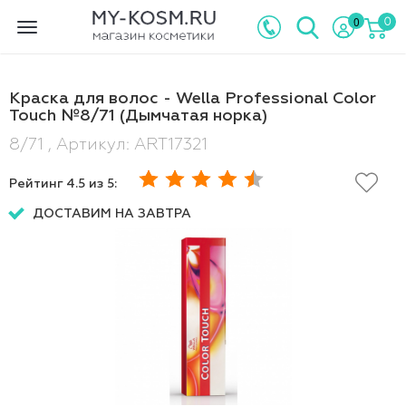
0
0
Toggle
navigation
Краска для волос - Wella Professional Color
Touch №8/71 (Дымчатая норка)
8/71 , Артикул: ART17321
Рейтинг
4.5
из 5:
ДОСТАВИМ НА ЗАВТРА