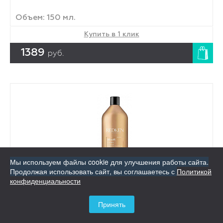
Объем: 150 мл.
Купить в 1 клик
1389
руб.
Мы используем файлы cookie для улучшения работы сайта.
Продолжая использовать сайт,
вы соглашаетесь с
Политикой
конфиденциальности
Шампунь с аргановым маслом для сухих и
Принять
ломких волос
Redken All Soft Shampoo