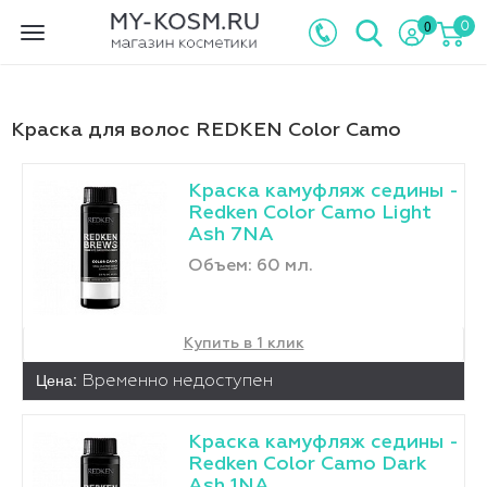
0
0
Toggle
navigation
Краска для волос REDKEN Color Camo
Краска камуфляж седины -
Redken Color Camo Light
Ash 7NA
Объем: 60 мл.
Купить в 1 клик
Цена:
Временно недоступен
Краска камуфляж седины -
Redken Color Camo Dark
Ash 1NA