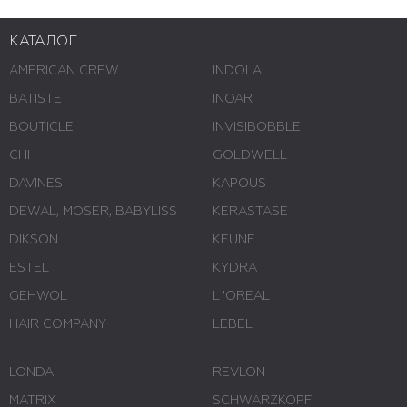
КАТАЛОГ
AMERICAN CREW
INDOLA
BATISTE
INOAR
BOUTICLE
INVISIBOBBLE
CHI
GOLDWELL
DAVINES
KAPOUS
DEWAL, MOSER, BABYLISS
KERASTASE
DIKSON
KEUNE
ESTEL
KYDRA
GEHWOL
L 'ОREAL
HAIR COMPANY
LEBEL
LONDA
REVLON
MATRIX
SCHWARZKOPF