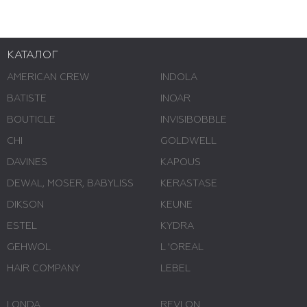
КАТАЛОГ
AMERICAN CREW
INDOLA
BATISTE
INOAR
BOUTICLE
INVISIBOBBLE
CHI
GOLDWELL
DAVINES
KAPOUS
DEWAL, MOSER, BABYLISS
KERASTASE
DIKSON
KEUNE
ESTEL
KYDRA
GEHWOL
L 'ОREAL
HAIR COMPANY
LEBEL
LONDA
REVLON