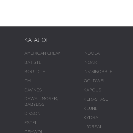
КАТАЛОГ
AMERICAN CREW
INDOLA
BATISTE
INOAR
BOUTICLE
INVISIBOBBLE
CHI
GOLDWELL
DAVINES
KAPOUS
DEWAL, MOSER,
KERASTASE
BABYLISS
KEUNE
DIKSON
KYDRA
ESTEL
L 'ОREAL
GEHWOL