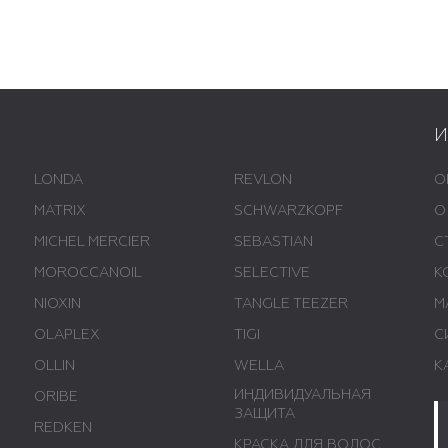
LONDA
REVLON
О
MATRIX
SCHWARZKOPF
О
MICHEL MERCIER
SEBASTIAN
С
MOROCCANOIL
SELECTIVE
К
NIOXIN
TANGLE TEEZER
М
OLAPLEX
TIGI
С
OLLIN
WELLA
К
ИНДИВИДУАЛЬНАЯ
ORIBE
ЗАЩИТА
REDKEN
КРАСКА ДЛЯ ВОЛОС