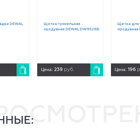
адки DEWAL
Щетка туннельная
Щетка для
продувная DEWAL DW9526B
продувная
Цена:
Цена:
239
руб.
196
р
ПРОСМОТР
ННЫЕ: