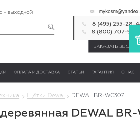
mykosm@yandex.
Вс - выходной
8 (495) 255-28-4
8 (800) 707-92-
ЗАКАЗАТЬ ЗВОНОК
ДКИ
ОПЛАТА И ДОСТАВКА
СТАТЬИ
ГАРАНТИЯ
О НАС
техника
Щётки Dewal
DEWAL BR-WC307
и деревянная DEWAL BR