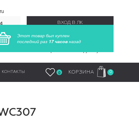
ru
ВХОД В ЛК
4
55
Этот товар был куплен
РЕГИСТРАЦИЯ
последний раз
17 часов
назад
Заказы обрабатываются круглосуточно
0
КОРЗИНА
КОНТАКТЫ
0
-WC307