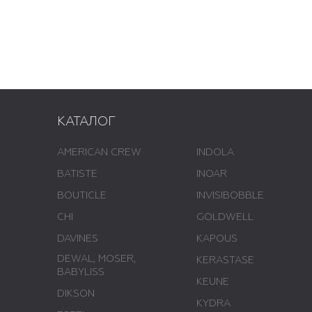
КАТАЛОГ
AMERICAN CREW
INDOLA
BATISTE
INOAR
BOUTICLE
INVISIBOBBLE
CHI
GOLDWELL
DAVINES
KAPOUS
DEWAL, MOSER,
KERASTASE
BABYLISS
KEUNE
DIKSON
KYDRA