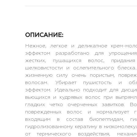
ОПИСАНИЕ:
Нежное, легкое и деликатное крем-мо
эффектом разработано для упрощения
жестких, пушащихся волос, придания
шелковистости и ослепительного блеска
жизненную силу очень пористым, повре
волосам. Убирает пушистость и обла
эффектом. Идеально подходит для дисци
вьющихся и кудрявых волос при выпрям
гладких четко очерченных завитков. Во
поврежденных волос и нормализует г
входящим в состав биопептидам, ги
гидролизованному кератину в низкомолек
от термического воздействия, механ