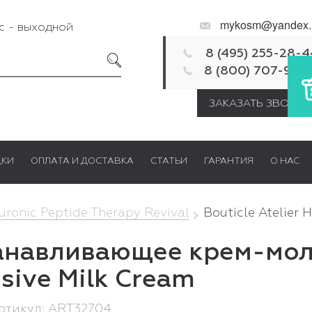
mykosm@yandex.
Вс - выходной
8 (495) 255-28-4
8 (800) 707-92-
ЗАКАЗАТЬ ЗВОНОК
ДКИ
ОПЛАТА И ДОСТАВКА
СТАТЬИ
ГАРАНТИЯ
О НАС
uronic Peptide Therapy Revival
Bouticle Atelier 
анавливающее крем-мол
nsive Milk Cream
 Артикул: ART32704