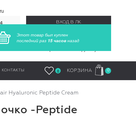
ru
ВХОД В ЛК
4
55
Этот товар был куплен
РЕГИСТРАЦИЯ
последний раз
15 часов
назад
Заказы обрабатываются круглосуточно
0
КОРЗИНА
КОНТАКТЫ
0
Hair Hyaluronic Peptide Cream
очко -Peptide