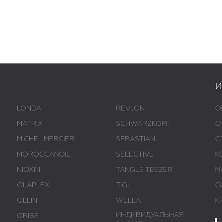
LONDA
REVLON
О
MATRIX
SCHWARZKOPF
О
MICHEL MERCIER
SEBASTIAN
С
MOROCCANOIL
SELECTIVE
К
NIOXIN
TANGLE TEEZER
М
OLAPLEX
TIGI
С
OLLIN
WELLA
К
ИНДИВИДУАЛЬНАЯ
ORIBE