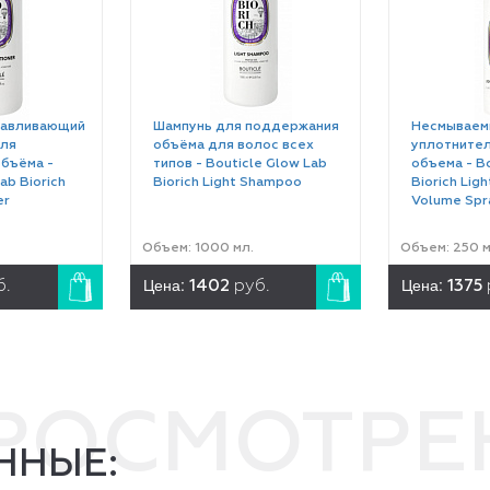
навливающий
Шампунь для поддержания
Несмываем
ля
объёма для волос всех
уплотнител
бъёма -
типов - Bouticle Glow Lab
объема - Bo
ab Biorich
Biorich Light Shampoo
Biorich Ligh
er
Volume Spr
Объем: 1000 мл.
Объем: 250 м
Цена:
Цена:
б.
1402
руб.
1375
ПРОСМОТР
ННЫЕ: