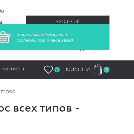
ru
ВХОД В ЛК
4
55
Этот товар был куплен
РЕГИСТРАЦИЯ
последний раз
3 часа
назад
Заказы обрабатываются круглосуточно
0
КОРЗИНА
КОНТАКТЫ
0
hampoo
с всех типов -