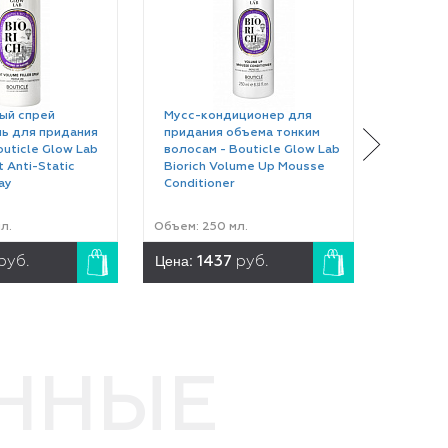
ый спрей
Мусс-кондиционер для
ь для придания
придания объема тонким
uticle Glow Lab
волосам - Bouticle Glow Lab
t Anti-Static
Biorich Volume Up Mousse
ay
Conditioner
л.
Объем: 250 мл.
Цена:
руб.
1437
руб.
ЕННЫЕ