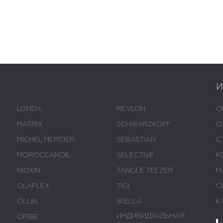
LONDA
REVLON
О
MATRIX
SCHWARZKOPF
О
MICHEL MERCIER
SEBASTIAN
С
MOROCCANOIL
SELECTIVE
К
NIOXIN
TANGLE TEEZER
М
OLAPLEX
TIGI
С
OLLIN
WELLA
К
ИНДИВИДУАЛЬНАЯ
ORIBE