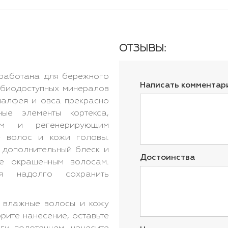
ОТЗЫВЫ:
работана для бережного
Написать комментар
 биодоступных минералов
 шалфея и овса прекрасно
ные элементы кортекса,
им и регенерирующим
е волос и кожи головы.
т дополнительный блеск и
Достоинства
ее окрашенным волосам.
яя надолго сохранить
а влажные волосы и кожу
рите нанесение, оставьте