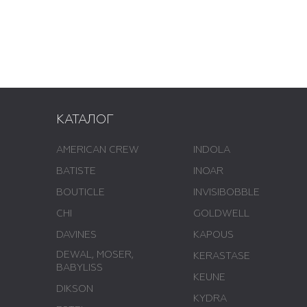
КАТАЛОГ
AMERICAN CREW
INDOLA
BATISTE
INOAR
BOUTICLE
INVISIBOBBLE
CHI
GOLDWELL
DAVINES
KAPOUS
DEWAL, MOSER,
KERASTASE
BABYLISS
KEUNE
DIKSON
KYDRA