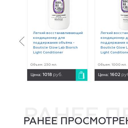
Легкий восстанавливающий
Легкий восста
кондиционер для
кондиционер д
поддержания объёма -
поддержания о
Bouticle Glow Lab Biorich
Bouticle Glow L
Light Conditioner
Light Condition
Объем: 250 мл.
Объем: 1000 мл.
Цена:
Цена:
1018
руб.
1602
ру
РАНЕЕ 
РАНЕЕ ПРОСМОТРЕ