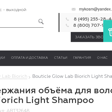
mykosm@yandex.
Вс - выходной
8 (495) 255-28-4
8 (800) 707-92-
ЗАКАЗАТЬ ЗВОНОК
ДКИ
ОПЛАТА И ДОСТАВКА
СТАТЬИ
ГАРАНТИЯ
О НАС
 Lab Biorich
Bouticle Glow Lab Biorich Light S
ржания объёма для воло
iorich Light Shampoo
кул: ART32648