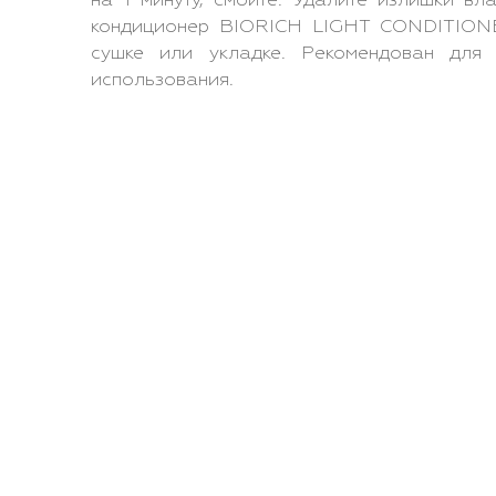
на 1 минуту, смойте. Удалите излишки вл
кондиционер BIORICH LIGHT CONDITIONER
сушке или укладке. Рекомендован для
использования.