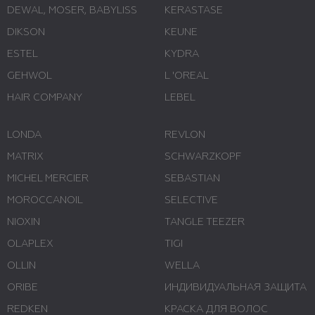
DEWAL, MOSER, BABYLISS
KERASTASE
DIKSON
KEUNE
ESTEL
KYDRA
GEHWOL
L 'ОREAL
HAIR COMPANY
LEBEL
LONDA
REVLON
MATRIX
SCHWARZKOPF
MICHEL MERCIER
SEBASTIAN
MOROCCANOIL
SELECTIVE
NIOXIN
TANGLE TEEZER
OLAPLEX
TIGI
OLLIN
WELLA
ORIBE
ИНДИВИДУАЛЬНАЯ ЗАЩИТА
REDKEN
КРАСКА ДЛЯ ВОЛОС