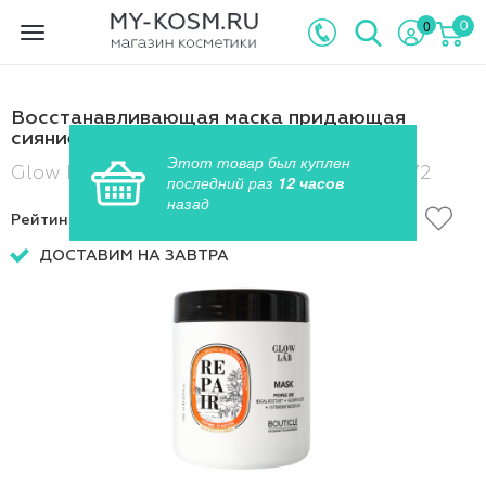
0
0
Toggle
navigation
Восстанавливающая маска придающая
сияние - Bouticle Glow Lab Repair Mask
Этот товар был куплен
Glow Lab Repair Mask , Артикул: ART32672
последний раз
12 часов
назад
Рейтинг
4.5
из 5:
ДОСТАВИМ НА ЗАВТРА