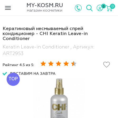
0
0
Toggle
navigation
Кератиновый несмываемый спрей
кондиционер - CHI Keratin Leave-in
Conditioner
Keratin Leave-in Conditioner , Артикул:
ART2953
Рейтинг
4.5
из 5:
ДОСТАВИМ НА ЗАВТРА
TOP