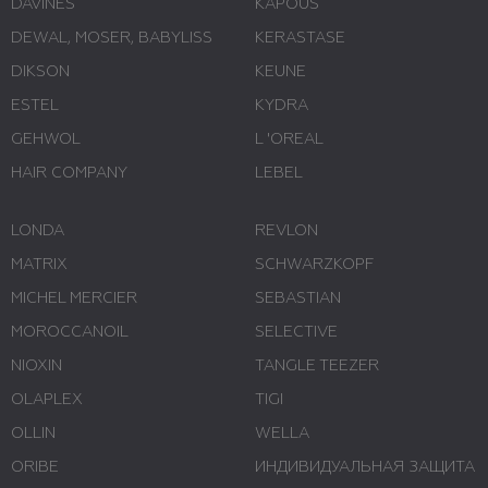
DAVINES
KAPOUS
DEWAL, MOSER, BABYLISS
KERASTASE
DIKSON
KEUNE
ESTEL
KYDRA
GEHWOL
L 'ОREAL
HAIR COMPANY
LEBEL
LONDA
REVLON
MATRIX
SCHWARZKOPF
MICHEL MERCIER
SEBASTIAN
MOROCCANOIL
SELECTIVE
NIOXIN
TANGLE TEEZER
OLAPLEX
TIGI
OLLIN
WELLA
ORIBE
ИНДИВИДУАЛЬНАЯ ЗАЩИТА