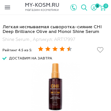
0
0
Toggle
navigation
Легкая несмываемая сыворотка-сияние CHI
Deep Brilliance Olive and Monoi Shine Serum
Shine Serum , Артикул: ART17997
Рейтинг
4.5
из 5:
ДОСТАВИМ НА ЗАВТРА