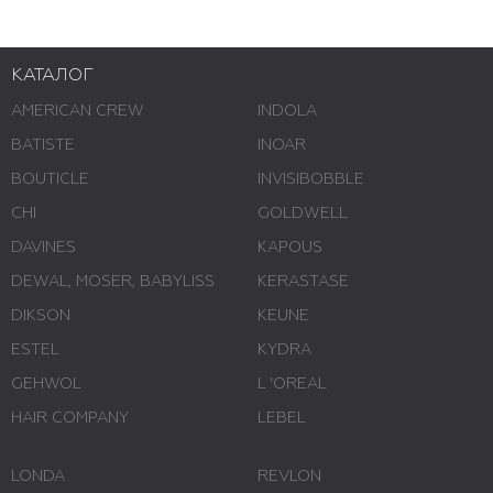
КАТАЛОГ
AMERICAN CREW
INDOLA
BATISTE
INOAR
BOUTICLE
INVISIBOBBLE
CHI
GOLDWELL
DAVINES
KAPOUS
DEWAL, MOSER, BABYLISS
KERASTASE
DIKSON
KEUNE
ESTEL
KYDRA
GEHWOL
L 'ОREAL
HAIR COMPANY
LEBEL
LONDA
REVLON