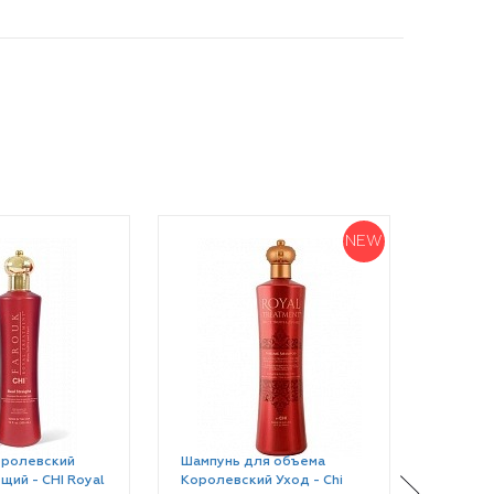
NEW
оролевский
Шампунь для объема
Шампун
ий - CHI Royal
Королевский Уход - Chi
Королев