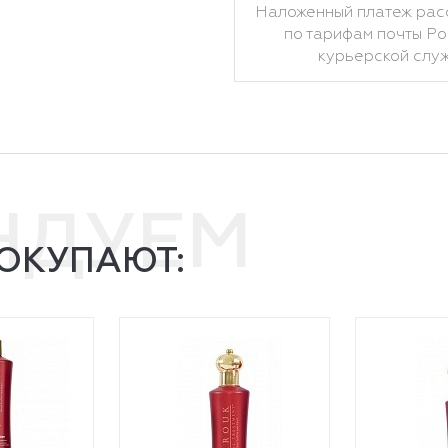
Наложенный платеж рас
по тарифам почты Ро
курьерской слу
НДУЕМ
ПОКУПАЮТ: