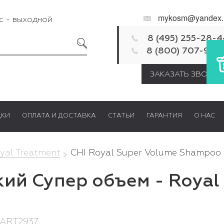
mykosm@yandex.
Вс - выходной
8 (495) 255-28-4
8 (800) 707-92-
ЗАКАЗАТЬ ЗВОНОК
ДКИ
ОПЛАТА И ДОСТАВКА
СТАТЬИ
ГАРАНТИЯ
О НАС
yal Treatment
CHI Royal Super Volume Shampoo
ий Супер объем - Royal
 ART2937