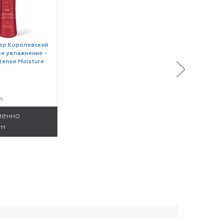
ер Королевский
е увлажнение -
ntense Moisture
л.
менно
ен