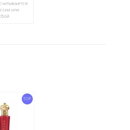
считывается
ссии или
жбой
TOP