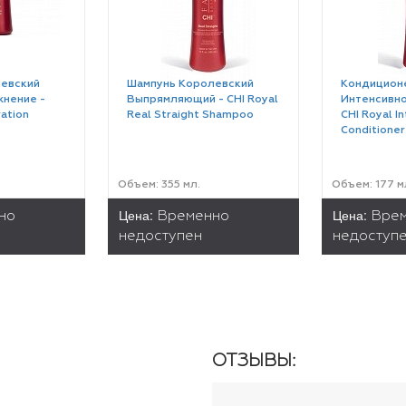
евский
Шампунь Королевский
Кондицион
жнение -
Выпрямляющий - CHI Royal
Интенсивно
ation
Real Straight Shampoo
CHI Royal I
Conditioner
Объем: 355 мл.
Объем: 177 м
Цена:
Цена:
но
Временно
Вре
недоступен
недоступ
ОТЗЫВЫ: