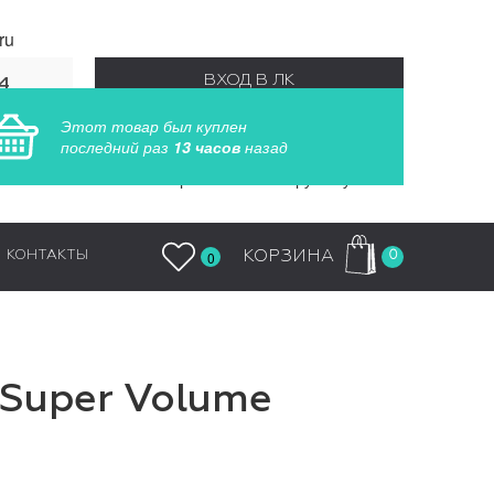
ru
ВХОД В ЛК
4
55
Этот товар был куплен
РЕГИСТРАЦИЯ
последний раз
13 часов
назад
Заказы обрабатываются круглосуточно
0
КОРЗИНА
КОНТАКТЫ
0
 Super Volume