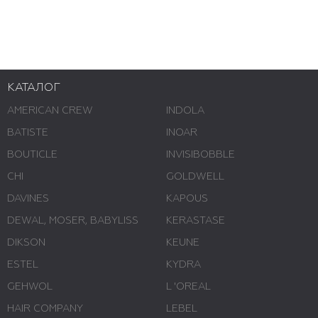
КАТАЛОГ
AMERICAN CREW
INDOLA
BATISTE
INOAR
BOUTICLE
INVISIBOBBLE
CHI
GOLDWELL
DAVINES
KAPOUS
DEWAL, MOSER, BABYLISS
KERASTASE
DIKSON
KEUNE
ESTEL
KYDRA
GEHWOL
L 'ОREAL
HAIR COMPANY
LEBEL