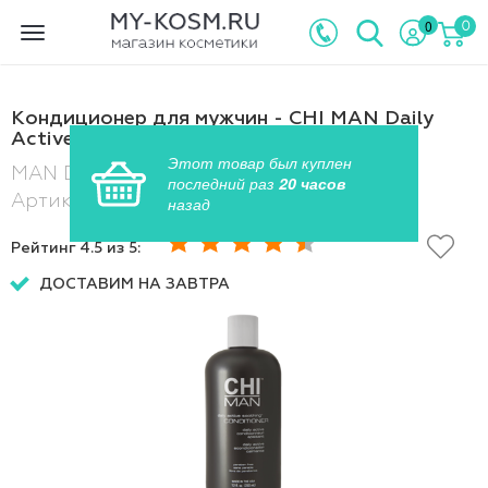
0
0
Toggle
navigation
Кондиционер для мужчин - CHI MAN Daily
Active Soothing Conditioner
MAN Daily Active Soothing Conditioner ,
Артикул: ART2919
Рейтинг
4.5
из 5:
ДОСТАВИМ НА ЗАВТРА