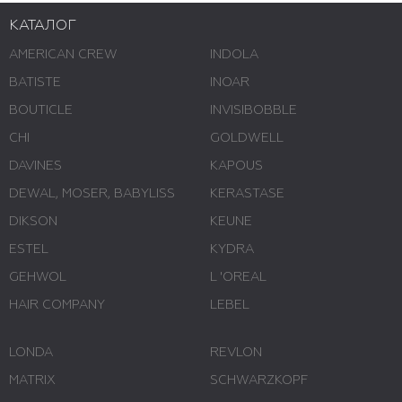
КАТАЛОГ
AMERICAN CREW
INDOLA
BATISTE
INOAR
BOUTICLE
INVISIBOBBLE
CHI
GOLDWELL
DAVINES
KAPOUS
DEWAL, MOSER, BABYLISS
KERASTASE
DIKSON
KEUNE
ESTEL
KYDRA
GEHWOL
L 'ОREAL
HAIR COMPANY
LEBEL
LONDA
REVLON
MATRIX
SCHWARZKOPF