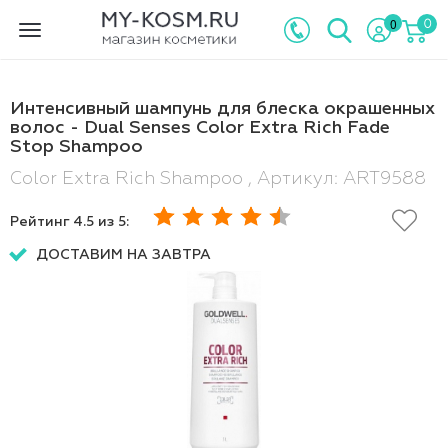
0
0
Toggle
navigation
Интенсивный шампунь для блеска окрашенных
волос - Dual Senses Color Extra Rich Fade
Stop Shampoo
Color Extra Rich Shampoo , Артикул: ART9588
Рейтинг
4.5
из 5:
ДОСТАВИМ НА ЗАВТРА