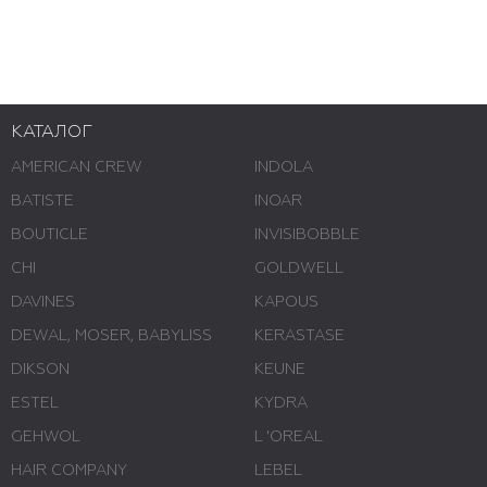
КАТАЛОГ
AMERICAN CREW
INDOLA
BATISTE
INOAR
BOUTICLE
INVISIBOBBLE
CHI
GOLDWELL
DAVINES
KAPOUS
DEWAL, MOSER, BABYLISS
KERASTASE
DIKSON
KEUNE
ESTEL
KYDRA
GEHWOL
L 'ОREAL
HAIR COMPANY
LEBEL