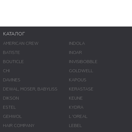
КАТАЛОГ
AMERICAN CREW
INDOLA
BATISTE
INOAR
BOUTICLE
INVISIBOBBLE
CHI
GOLDWELL
DAVINES
KAPOUS
DEWAL, MOSER, BABYLISS
KERASTASE
DIKSON
KEUNE
ESTEL
KYDRA
GEHWOL
L 'ОREAL
HAIR COMPANY
LEBEL