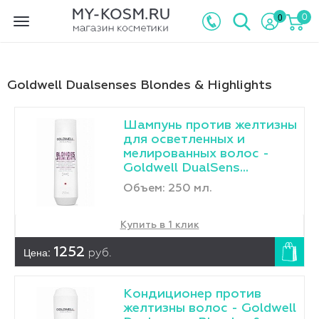
0
0
Toggle
navigation
Goldwell Dualsenses Blondes & Highlights
Шампунь против желтизны
для осветленных и
мелированных волос -
Goldwell DualSens...
Объем: 250 мл.
Купить в 1 клик
Цена:
1252
руб.
Кондиционер против
желтизны волос - Goldwell