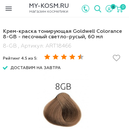
0
0
Toggle
navigation
Крем-краска тонирующая Goldwell Colorance
8-GB - песочный светло-русый, 60 мл
8-GB , Артикул: ART18466
Рейтинг
4.5
из 5:
ДОСТАВИМ НА ЗАВТРА