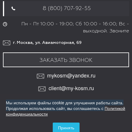
8 (800) 707-92-55
Пн - Пт 10:00 - 19:00; Сб 10:00 - 16:00; Вс -
выходной. Звоните
г. Москва, ул. Авиамоторная, 69
ЗАКАЗАТЬ ЗВОНОК
mykosm@yandex.ru
client@my-kosm.ru
МЫ В СОЦИАЛЬНЫХ СЕТЯХ:
Мы используем файлы cookie для улучшения работы сайта.
VK
Продолжая использовать сайт,
вы соглашаетесь с
Политикой
ИНТЕРНЕТ-МАГАЗИН ПРОФЕССИОНАЛЬНОЙ КОСМЕТИКИ
конфиденциальности
ДЛЯ ВОЛОС
Copyright© Все права защищены
Принять