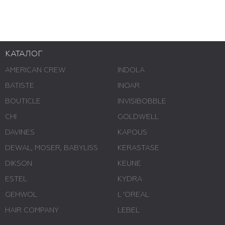
КАТАЛОГ
AMERICAN CREW
INDOLA
BATISTE
INOAR
BOUTICLE
INVISIBOBBLE
CHI
GOLDWELL
DAVINES
KAPOUS
DEWAL, MOSER, BABYLISS
KERASTASE
DIKSON
KEUNE
ESTEL
KYDRA
GEHWOL
L 'ОREAL
HAIR COMPANY
LEBEL