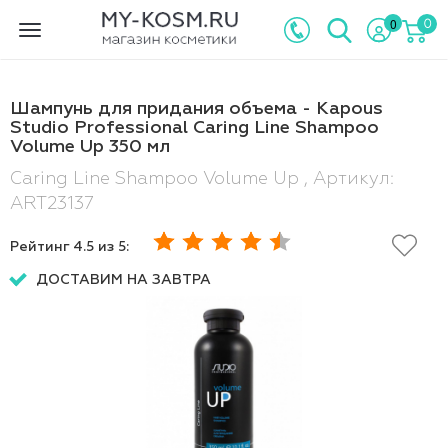
0
0
Toggle
navigation
Шампунь для придания объема - Kapous
Studio Professional Caring Line Shampoo
Volume Up 350 мл
Caring Line Shampoo Volume Up , Артикул:
ART23137
Рейтинг
4.5
из 5:
ДОСТАВИМ НА ЗАВТРА