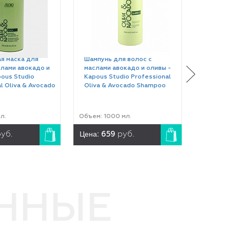
я маска для
Шампунь для волос с
слами авокадо и
маслами авокадо и оливы -
pous Studio
Kapous Studio Professional
l Oliva & Avocado
Oliva & Avocado Shampoo
л.
Объем: 1000 мл.
Цена:
уб.
659
руб.
ЕННЫЕ