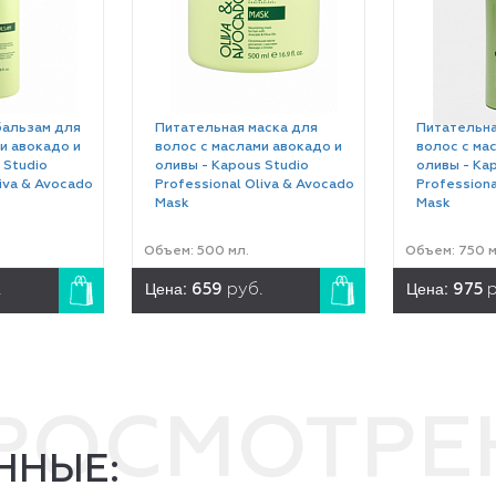
альзам для
Питательная маска для
Питательна
и авокадо и
волос с маслами авокадо и
волос с ма
 Studio
оливы - Kapous Studio
оливы - Ka
iva & Avocado
Professional Oliva & Avocado
Professiona
Mask
Mask
Объем: 500 мл.
Объем: 750 м
Цена:
Цена:
.
659
руб.
975
р
ПРОСМОТР
ННЫЕ: