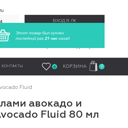
ru
ВХОД В ЛК
4
55
Этот товар был куплен
РЕГИСТРАЦИЯ
последний раз
21 час
назад
Заказы обрабатываются круглосуточно
0
КОРЗИНА
КОНТАКТЫ
0
Avocado Fluid
слами авокадо и
Avocado Fluid 80 мл