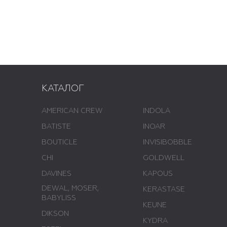
КАТАЛОГ
AMERICAN CREW
INDOLA
BATISTE
INOAR
BOUTICLE
INVISIBOBBLE
CHI
GOLDWELL
DAVINES
KAPOUS
DEWAL, MOSER,
KERASTASE
BABYLISS
KEUNE
DIKSON
KYDRA