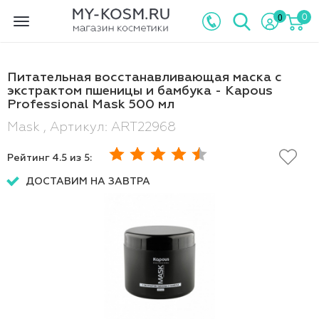
0
0
Toggle
navigation
Питательная восстанавливающая маска с
экстрактом пшеницы и бамбука - Kapous
Professional Mask 500 мл
Mask , Артикул: ART22968
Рейтинг
4.5
из 5:
ДОСТАВИМ НА ЗАВТРА