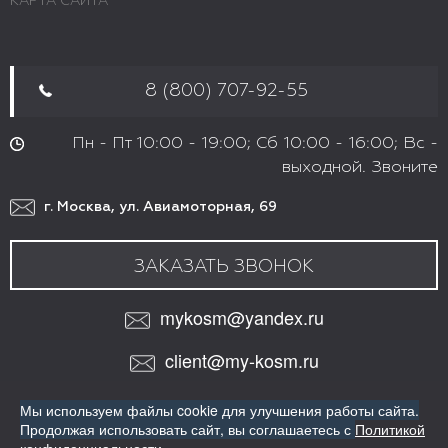
КАРТА САЙТА
8 (800) 707-92-55
Пн - Пт 10:00 - 19:00; Сб 10:00 - 16:00; Вс -
выходной. Звоните
г. Москва, ул. Авиамоторная, 69
ЗАКАЗАТЬ ЗВОНОК
mykosm@yandex.ru
client@my-kosm.ru
МЫ В СОЦИАЛЬНЫХ СЕТЯХ:
Мы используем файлы cookie для улучшения работы сайта.
VK
Продолжая использовать сайт,
вы соглашаетесь с
Политикой
ИНТЕРНЕТ-МАГАЗИН ПРОФЕССИОНАЛЬНОЙ КОСМЕТИКИ
ДЛЯ ВОЛОС