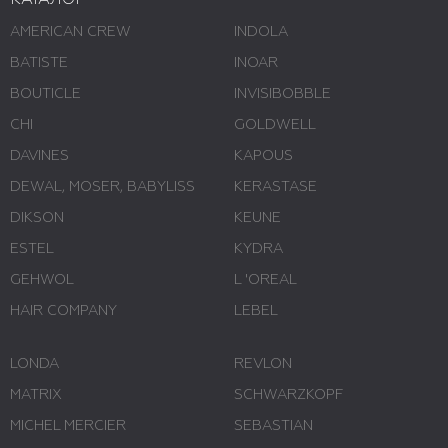
КАТАЛОГ
AMERICAN CREW
INDOLA
BATISTE
INOAR
BOUTICLE
INVISIBOBBLE
CHI
GOLDWELL
DAVINES
KAPOUS
DEWAL, MOSER, BABYLISS
KERASTASE
DIKSON
KEUNE
ESTEL
KYDRA
GEHWOL
L 'ОREAL
HAIR COMPANY
LEBEL
LONDA
REVLON
MATRIX
SCHWARZKOPF
MICHEL MERCIER
SEBASTIAN