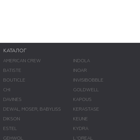
КАТАЛОГ
AMERICAN CREW
INDOLA
BATISTE
INOAR
BOUTICLE
INVISIBOBBLE
CHI
GOLDWELL
DAVINES
KAPOUS
DEWAL, MOSER, BABYLISS
KERASTASE
DIKSON
KEUNE
ESTEL
KYDRA
GEHWOL
L 'ОREAL