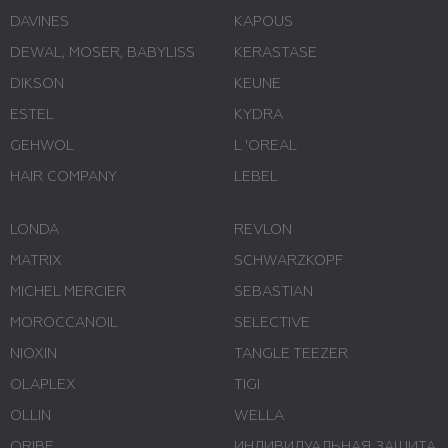
DAVINES
KAPOUS
DEWAL, MOSER, BABYLISS
KERASTASE
DIKSON
KEUNE
ESTEL
KYDRA
GEHWOL
L 'ОREAL
HAIR COMPANY
LEBEL
LONDA
REVLON
MATRIX
SCHWARZKOPF
MICHEL MERCIER
SEBASTIAN
MOROCCANOIL
SELECTIVE
NIOXIN
TANGLE TEEZER
OLAPLEX
TIGI
OLLIN
WELLA
ORIBE
ИНДИВИДУАЛЬНАЯ ЗАЩИТА