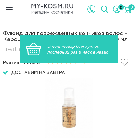
0
0
Toggle
navigation
Флюид для поврежденных кончиков волос -
Kapous Fragrance Free Treatment Fluid 60 мл
Этот товар был куплен
Treatment Fluid , Артикул: ART22772
последний раз
8 часов
назад
Рейтинг
4.5
из 5:
ДОСТАВИМ НА ЗАВТРА