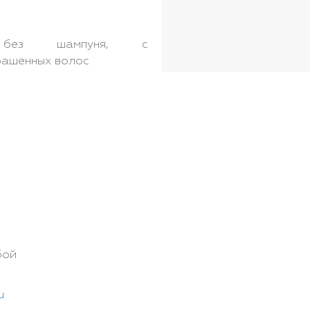
 без шампуня, с
рашенных волос
бой
u