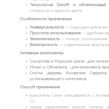
Технология Silsoft и облепиховый 
стойкости и яркости цвета
Особенности применения
Универсальность
— подходит для всех 
Простота использования
— удобная кр
Экономичность
— точное соотношение 
Безопасность
— современные формулы
Активные компоненты:
Cocamide и Морской Шелк- для питат
Mirasi и Облепиха - для комплекса пр
Смола дерева Босвелия Серрат
успокаивающего комплекса
Способ применения
краситель Семи смешивается с Актив
1:2
перед нанесением краски помыть 