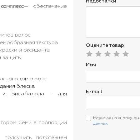
Недостатки
комплекс
— обеспечение
типов волос
емообразная текстура
Оцените товар
краски и оксиданта
 защиты
Имя
ельного комплекса
идания блеска
E-mail
а и Бисабалола - для
Нажимая на кнопку, вы
атором Семи в пропорции
данных
и подсушить полотенцем