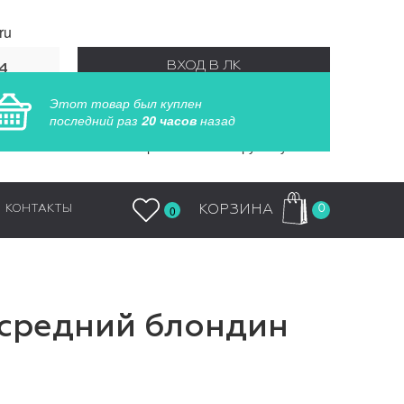
ru
ВХОД В ЛК
4
55
Этот товар был куплен
РЕГИСТРАЦИЯ
последний раз
20 часов
назад
Заказы обрабатываются круглосуточно
0
КОРЗИНА
КОНТАКТЫ
0
 (средний блондин