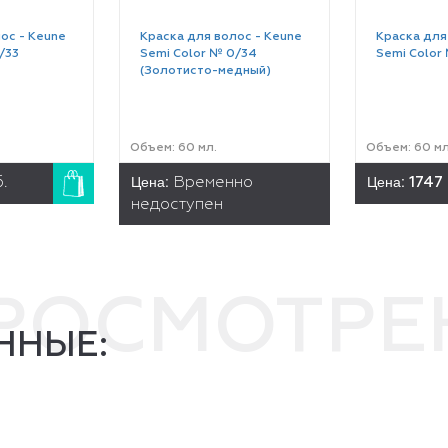
ос - Keune
Краска для волос - Keune
Краска для
/33
Semi Color № 0/34
Semi Color
(Золотисто-медный)
Объем: 60 мл.
Объем: 60 мл
Цена:
Цена:
.
Временно
1747
недоступен
ПРОСМОТР
ННЫЕ: