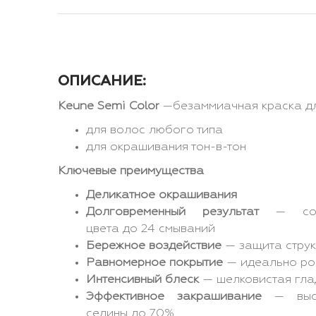
ОПИСАНИЕ:
Keune Semi Color
—безаммиачная краска д
для волос любого типа
для окрашивания тон-в-тон
Ключевые преимущества
Деликатное окрашивания
Долговременный результат
— сохр
цвета до 24 смываний
Бережное воздействие
— защита струк
Равномерное покрытие
— идеально ров
Интенсивный блеск
— шелковистая гла
Эффективное закрашивание
— высо
седины до 70%