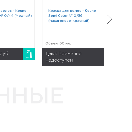
 волос - Keune
Краска для волос - Keune
Краска 
 № 0/44 (Медный)
Semi Color № 0/56
Semi Co
(махагоново-красный)
(Красны
.
Объем: 60 мл.
Объем: 6
Цена:
Цена:
руб.
Временно
2
недоступен
ЕННЫЕ