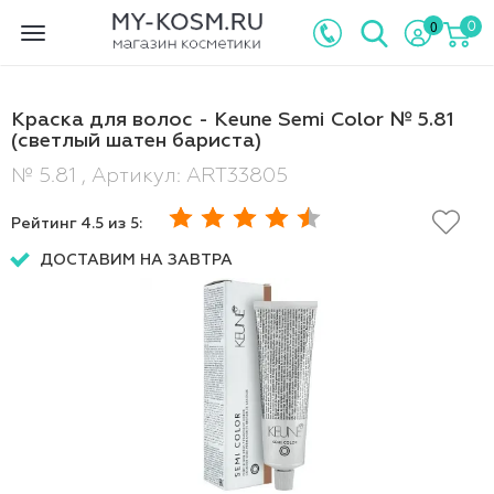
0
0
Toggle
navigation
Краска для волос - Keune Semi Color № 5.81
(светлый шатен бариста)
№ 5.81 , Артикул: ART33805
Рейтинг
4.5
из 5:
ДОСТАВИМ НА ЗАВТРА