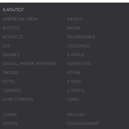
КАТАЛОГ
AMERICAN CREW
INDOLA
BATISTE
INOAR
BOUTICLE
INVISIBOBBLE
CHI
GOLDWELL
DAVINES
KAPOUS
DEWAL, MOSER, BABYLISS
KERASTASE
DIKSON
KEUNE
ESTEL
KYDRA
GEHWOL
L 'ОREAL
HAIR COMPANY
LEBEL
LONDA
REVLON
MATRIX
SCHWARZKOPF