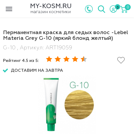
0
0
Toggle
navigation
Перманентная краска для седых волос -Lebel
Materia Grey G-10 (яркий блонд желтый)
G-10 , Артикул: ART19059
Рейтинг
4.5
из 5:
ДОСТАВИМ НА ЗАВТРА