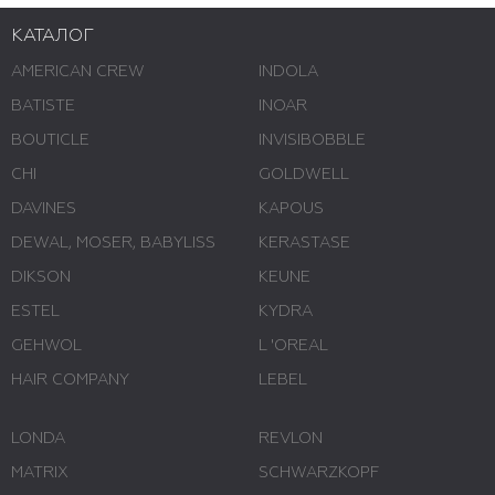
КАТАЛОГ
AMERICAN CREW
INDOLA
BATISTE
INOAR
BOUTICLE
INVISIBOBBLE
CHI
GOLDWELL
DAVINES
KAPOUS
DEWAL, MOSER, BABYLISS
KERASTASE
DIKSON
KEUNE
ESTEL
KYDRA
GEHWOL
L 'ОREAL
HAIR COMPANY
LEBEL
LONDA
REVLON
MATRIX
SCHWARZKOPF