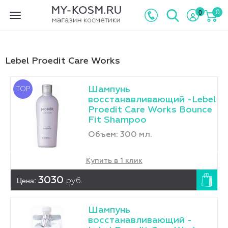
0
0
Toggle
navigation
Lebel Proedit Care Works
Шампунь
TOP
восстанавливающий -Lebel
Proedit Care Works Bounce
Fit Shampoo
Объем: 300 мл.
Купить в 1 клик
Цена:
3030
руб.
Шампунь
восстанавливающий -