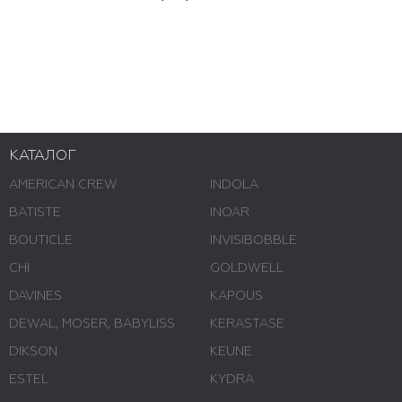
КАТАЛОГ
AMERICAN CREW
INDOLA
BATISTE
INOAR
BOUTICLE
INVISIBOBBLE
CHI
GOLDWELL
DAVINES
KAPOUS
DEWAL, MOSER, BABYLISS
KERASTASE
DIKSON
KEUNE
ESTEL
KYDRA