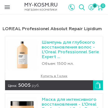
0
0
Toggle
navigation
LОREAL Professionel Absolut Repair Lipidium
Шампунь для глубокого
восстановления волос -
L'Оreal Professionnel Serie
Expert ...
Объем: 1500 мл.
Купить в 1 клик
Цена:
5005
руб.
Маска для интенсивного
восстановления - L'Оreal