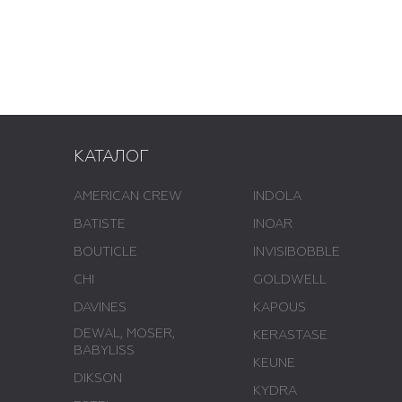
КАТАЛОГ
AMERICAN CREW
INDOLA
BATISTE
INOAR
BOUTICLE
INVISIBOBBLE
CHI
GOLDWELL
DAVINES
KAPOUS
DEWAL, MOSER,
KERASTASE
BABYLISS
KEUNE
DIKSON
KYDRA