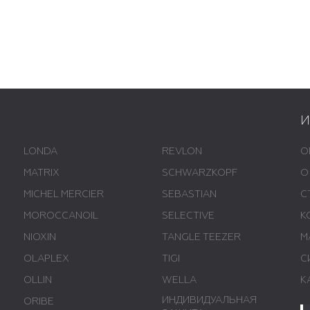
LONDA
REVLON
О
MATRIX
SCHWARZKOPF
О
MICHEL MERCIER
SEBASTIAN
С
MOROCCANOIL
SELECTIVE
К
NIOXIN
TANGLE TEEZER
М
OLAPLEX
TIGI
С
OLLIN
WELLA
К
ИНДИВИДУАЛЬНАЯ
ORIBE