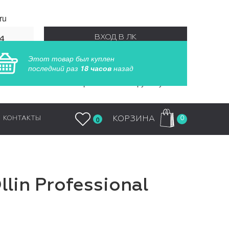
ru
ВХОД В ЛК
4
55
Этот товар был куплен
РЕГИСТРАЦИЯ
последний раз
18 часов
назад
Заказы обрабатываются круглосуточно
0
КОРЗИНА
КОНТАКТЫ
0
in Professional