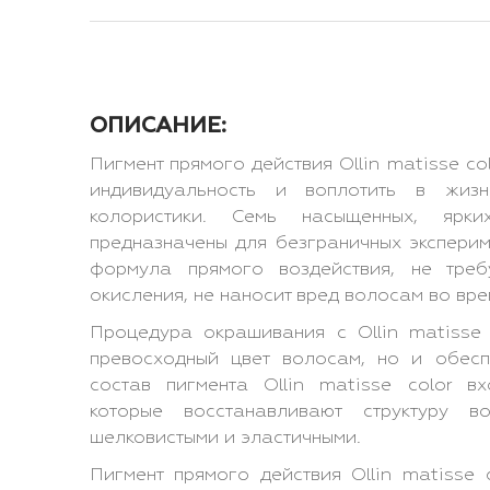
ОПИСАНИЕ:
Пигмент прямого действия Ollin matisse co
индивидуальность и воплотить в жиз
колористики. Семь насыщенных, ярк
предназначены для безграничных эксперим
формула прямого воздействия, не тре
окисления, не наносит вред волосам во вр
Процедура окрашивания с Ollin matisse 
превосходный цвет волосам, но и обесп
состав пигмента Ollin matisse color в
которые восстанавливают структуру 
шелковистыми и эластичными.
Пигмент прямого действия Ollin matisse 