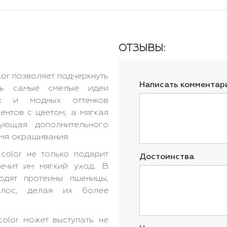
ОТЗЫВЫ:
lor позволяет подчеркнуть
Написать комментар
нь самые смелые идеи
их и модных оттенков
ентов с цветом, а мягкая
бующая дополнительного
емя окрашивания.
color не только подарит
Достоинства
ечит им мягкий уход. В
ходят протеины пшеницы,
волос, делая их более
color может выступать не