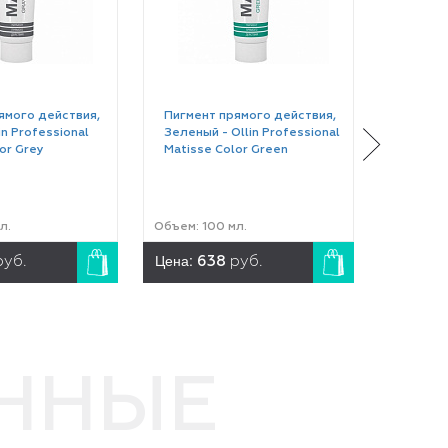
ямого действия,
Пигмент прямого действия,
Пигмент
in Professional
Зеленый - Ollin Professional
Красный
or Grey
Matisse Color Green
Matisse
л.
Объем: 100 мл.
Объем: 1
Цена:
Цена:
руб.
638
руб.
6
ЕННЫЕ