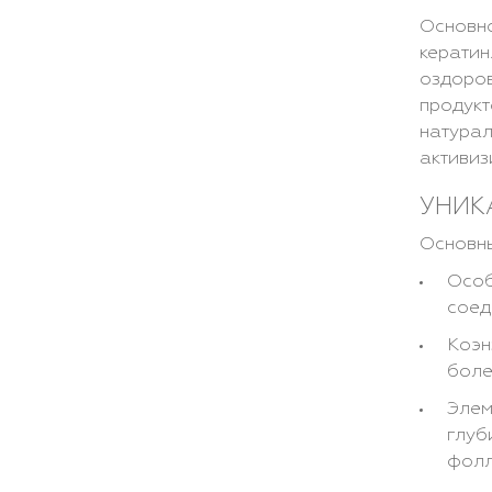
Основно
кератин
оздоров
продукт
натурал
активиз
УНИК
Основны
Особ
соед
Коэн
боле
Элем
глуб
фолл