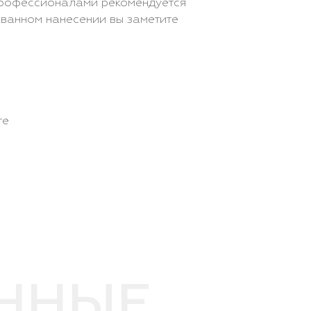
профессионалами рекомендуется
ованном нанесении вы заметите
те
ЕННЫЕ