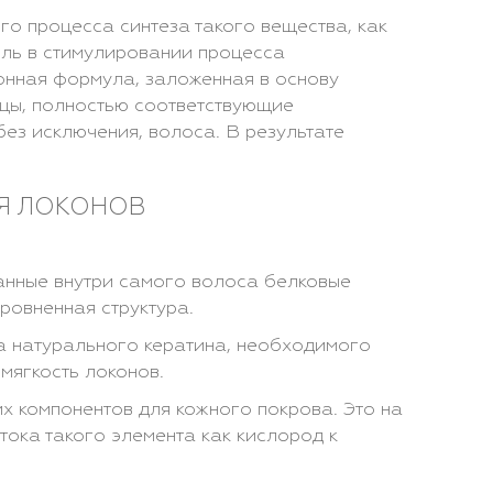
го процесса синтеза такого вещества, как
оль в стимулировании процесса
нная формула, заложенная в основу
ицы, полностью соответствующие
без исключения, волоса. В результате
Я ЛОКОНОВ
нные внутри самого волоса белковые
ровненная структура.
а натурального кератина, необходимого
мягкость локонов.
 компонентов для кожного покрова. Это на
ока такого элемента как кислород к