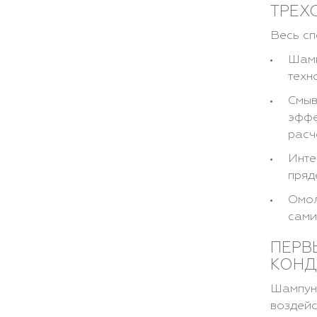
ТРЕХ
Весь сп
Шамп
техн
Смыв
эффе
расч
Инте
пряд
Омол
сами
ПЕРВ
КОН
Шампун
воздейс