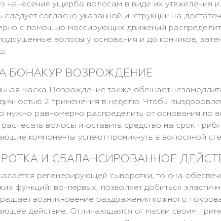
ез нанесения ущерба волосам в виде их утяжеления
 следует согласно указанной инструкции на достато
рно с помощью массирующих движений распределить
подсушенные волосы у основания и до кончиков, зат
о.
А БОНАКУР ВОЗРОЖДЕНИЕ
ьная маска Возрождение также обещает незамедлите
дичностью 2 применения в неделю. Чтобы выздоровл
о нужно равномерно распределить от основания по в
 расчесать волосы и оставить средство на срок прибл
ющие компоненты успеют проникнуть в волосяной сте
РОТКА И СБАЛАНСИРОВАННОЕ ДЕЙСТВ
касается регенерирующей сыворотки, то она обеспе
ких функций: во-первых, позволяет добиться эластичн
ращает возникновение раздражения кожного покрова
ющее действие. Отличающаяся от маски своим прим