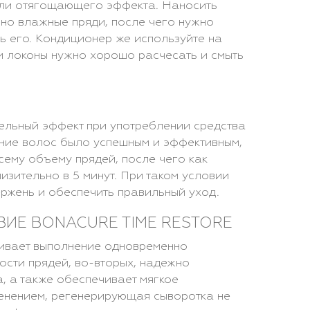
 или отягощающего эффекта. Наносить
чно влажные пряди, после чего нужно
 его. Кондиционер же используйте на
ем локоны нужно хорошо расчесать и смыть
льный эффект при употреблении средства
ение волос было успешным и эффективным,
сему объему прядей, после чего как
изительно в 5 минут. При таком условии
ржень и обеспечить правильный уход.
ИЕ BONACURE TIME RESTORE
чивает выполнение одновременно
ости прядей, во-вторых, надежно
, а также обеспечивает мягкое
енением, регенерирующая сыворотка не