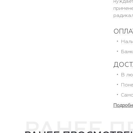
нуждает
примене
радикал
ОПЛА
Нали
Банк
ДОСТ
В лю
Поне
Само
Подробне
РАНЕЕ 