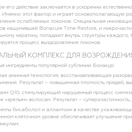
е его действие заключается в ускорении естественно
. Именно этот фактор и играет основополагающую р
ления ослабленных локонов. Специальная инновацио
ов нашумевшей Bonacure Time Restore, и микрочаст
ьному кератину, попадают внутрь структуры каждого, 
ируется процесс выздоровления локонов.
АЛЬНЫЙ КОМПЛЕКС ДЛЯ ВОЗРОЖДЕНИ
е ингредиенты популярной сублинии Бонакур:
ая аминная технология, восстанавливающая разорва
инения. Результат – повышенная плотность прядей, вы
зим Q10, стимулирующий нарушенный процесс синтез
е «зрелым» волосам. Результат – суперэластичность, 
енты бисаболол и аллантоин в качестве ухаживающих
инном клеточном уровне обеспечивает улучшение прит
икулам.