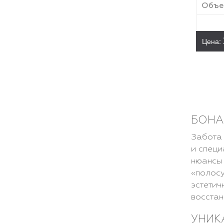
Объем
Цена:
БОНА
Забота 
и специ
нюансы 
«полосу
эстетич
восстан
УНИК