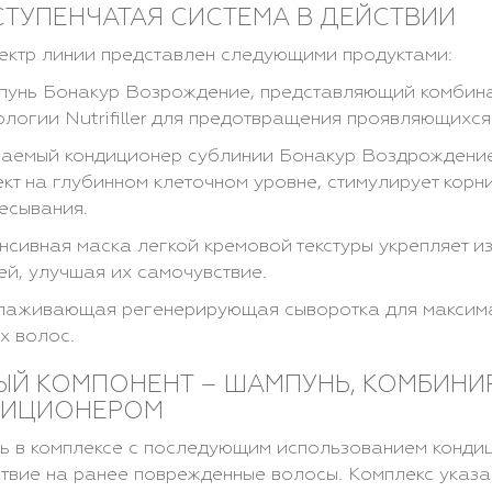
СТУПЕНЧАТАЯ СИСТЕМА В ДЕЙСТВИИ
ектр линии представлен следующими продуктами:
унь Бонакур Возрождение, представляющий комбина
ологии Nutrifiller для предотвращения проявляющихся
аемый кондиционер сублинии Бонакур Воздрождение
кт на глубинном клеточном уровне, стимулирует корн
есывания.
нсивная маска легкой кремовой текстуры укрепляет и
ей, улучшая их самочувствие.
аживающая регенерирующая сыворотка для максимал
х волос.
ЫЙ КОМПОНЕНТ – ШАМПУНЬ, КОМБИНИ
ДИЦИОНЕРОМ
ь в комплексе с последующим использованием конди
твие на ранее поврежденные волосы. Комплекс указ