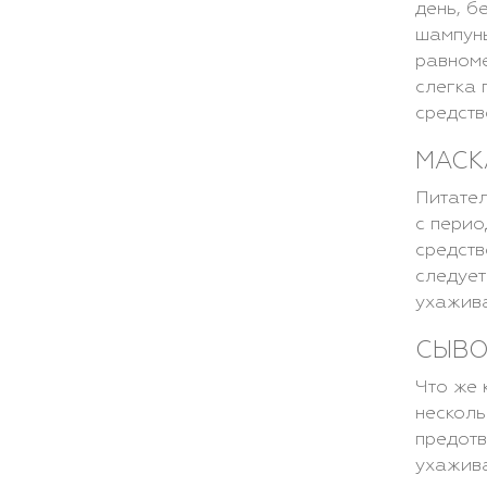
день, б
шампунь
равноме
слегка 
средств
МАСК
Питател
с перио
средств
следует
ухажива
СЫВО
Что же 
несколь
предотв
ухажива