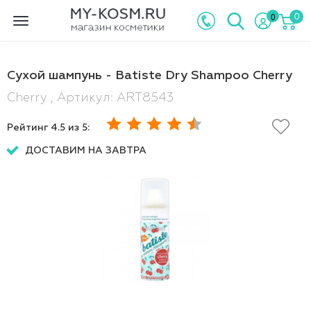
0
0
Toggle
navigation
Сухой шампунь - Batiste Dry Shampoo Cherry
Cherry , Артикул: ART8543
Рейтинг
4.5
из 5:
ДОСТАВИМ НА ЗАВТРА