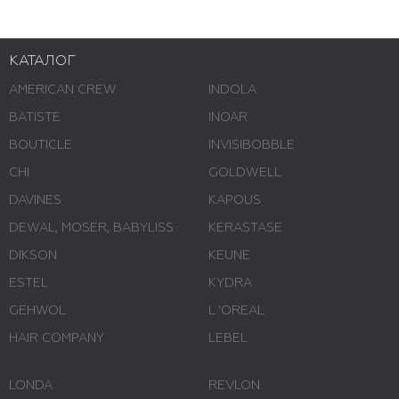
КАТАЛОГ
AMERICAN CREW
INDOLA
BATISTE
INOAR
BOUTICLE
INVISIBOBBLE
CHI
GOLDWELL
DAVINES
KAPOUS
DEWAL, MOSER, BABYLISS
KERASTASE
DIKSON
KEUNE
ESTEL
KYDRA
GEHWOL
L 'ОREAL
HAIR COMPANY
LEBEL
LONDA
REVLON