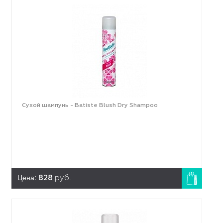
Сухой шампунь - Batiste Blush Dry Shampoo
Цена:
828
руб.