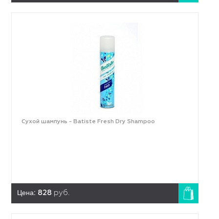
Сухой шампунь - Batiste Fresh Dry Shampoo
Цена:
828
руб.