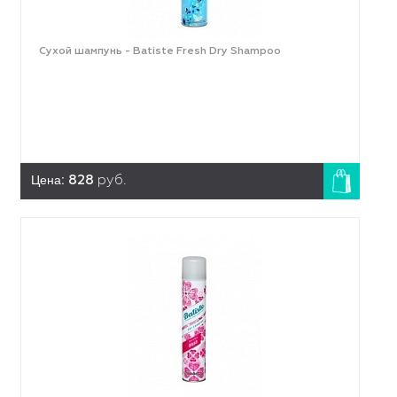
Сухой шампунь - Batiste Fresh Dry Shampoo
Цена:
828
руб.