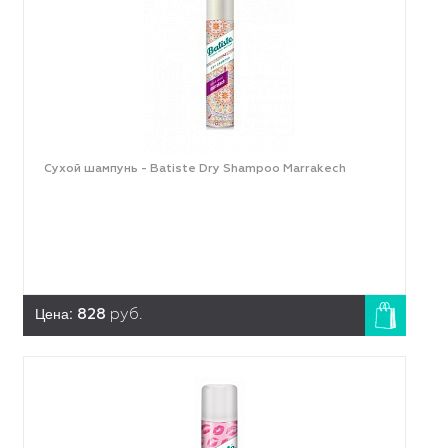
Сухой шампунь - Batiste Dry Shampoo Marrakech
Цена:
828
руб.