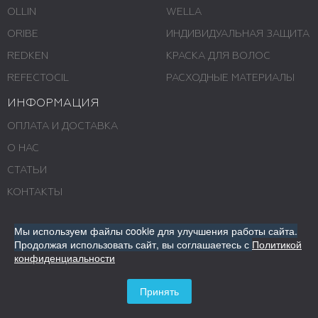
OLLIN
WELLA
ORIBE
ИНДИВИДУАЛЬНАЯ ЗАЩИТА
REDKEN
КРАСКА ДЛЯ ВОЛОС
REFECTOCIL
РАСХОДНЫЕ МАТЕРИАЛЫ
ИНФОРМАЦИЯ
ОПЛАТА И ДОСТАВКА
О НАС
СТАТЬИ
КОНТАКТЫ
МАГАЗИНЫ
Мы используем файлы cookie для улучшения работы сайта.
СИСТЕМА СКИДОК
Продолжая использовать сайт,
вы соглашаетесь с
Политикой
конфиденциальности
КАРТА САЙТА
Принять