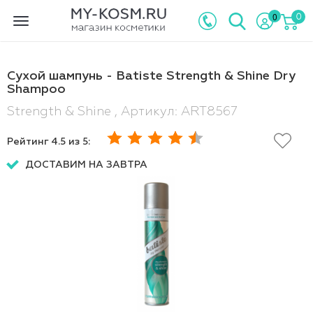
0
0
Toggle
navigation
Сухой шампунь - Batiste Strength & Shine Dry
Shampoo
Strength & Shine , Артикул: ART8567
Рейтинг
4.5
из 5:
ДОСТАВИМ НА ЗАВТРА