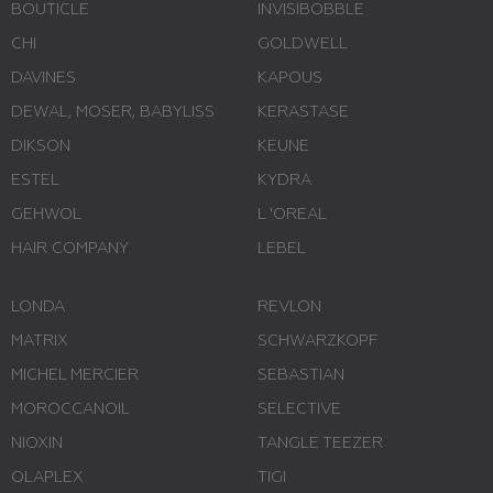
BOUTICLE
INVISIBOBBLE
CHI
GOLDWELL
DAVINES
KAPOUS
DEWAL, MOSER, BABYLISS
KERASTASE
DIKSON
KEUNE
ESTEL
KYDRA
GEHWOL
L 'ОREAL
HAIR COMPANY
LEBEL
LONDA
REVLON
MATRIX
SCHWARZKOPF
MICHEL MERCIER
SEBASTIAN
MOROCCANOIL
SELECTIVE
NIOXIN
TANGLE TEEZER
OLAPLEX
TIGI