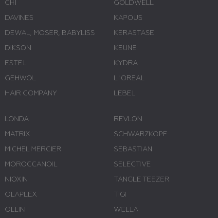
CHI
GOLDWELL
DAVINES
KAPOUS
DEWAL, MOSER, BABYLISS
KERASTASE
DIKSON
KEUNE
ESTEL
KYDRA
GEHWOL
L 'ОREAL
HAIR COMPANY
LEBEL
LONDA
REVLON
MATRIX
SCHWARZKOPF
MICHEL MERCIER
SEBASTIAN
MOROCCANOIL
SELECTIVE
NIOXIN
TANGLE TEEZER
OLAPLEX
TIGI
OLLIN
WELLA