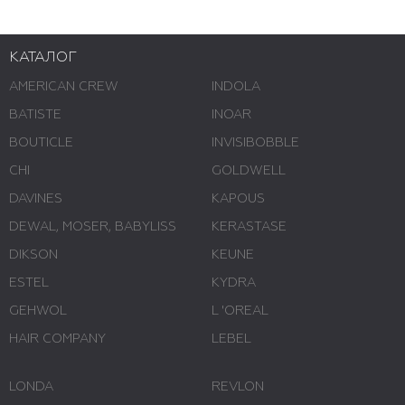
КАТАЛОГ
AMERICAN CREW
INDOLA
BATISTE
INOAR
BOUTICLE
INVISIBOBBLE
CHI
GOLDWELL
DAVINES
KAPOUS
DEWAL, MOSER, BABYLISS
KERASTASE
DIKSON
KEUNE
ESTEL
KYDRA
GEHWOL
L 'ОREAL
HAIR COMPANY
LEBEL
LONDA
REVLON