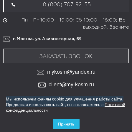
8 (800) 707-92-55
Пн - Пт 10:00 - 19:00; Сб 10:00 - 16:00; Вс -
выходной. Звоните
г. Москва, ул. Авиамоторная, 69
ЗАКАЗАТЬ ЗВОНОК
mykosm@yandex.ru
client@my-kosm.ru
МЫ В СОЦИАЛЬНЫХ СЕТЯХ:
Мы используем файлы cookie для улучшения работы сайта.
VK
Продолжая использовать сайт,
вы соглашаетесь с
Политикой
ИНТЕРНЕТ-МАГАЗИН ПРОФЕССИОНАЛЬНОЙ КОСМЕТИКИ
конфиденциальности
ДЛЯ ВОЛОС
Copyright© Все права защищены
Принять