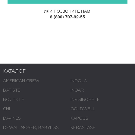
ИЛИ ПОЗВОНИТЕ НАМ:
8 (800) 707-92-55
КАТАЛОГ
AMERICAN CREW
INDOLA
BATISTE
INOAR
BOUTICLE
INVISIBOBBLE
CHI
GOLDWELL
DAVINES
KAPOUS
DEWAL, MOSER, BABYLISS
KERASTASE